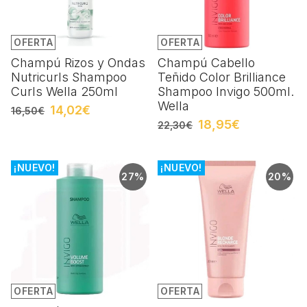
OFERTA
OFERTA
Champú Rizos y Ondas
Champú Cabello
Nutricurls Shampoo
Teñido Color Brilliance
Curls Wella 250ml
Shampoo Invigo 500ml.
Wella
14,02€
16,50€
18,95€
22,30€
¡NUEVO!
¡NUEVO!
27%
20%
OFERTA
OFERTA