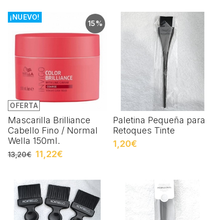
¡NUEVO!
15%
OFERTA
Mascarilla Brilliance
Paletina Pequeña para
Cabello Fino / Normal
Retoques Tinte
Wella 150ml.
1,20€
11,22€
13,20€