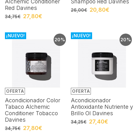
Alchemic Conditioner
Shampoo Red Davines
Red Davines
20,80€
26,00€
27,80€
34,75€
¡NUEVO!
¡NUEVO!
20%
20%
OFERTA
OFERTA
Acondicionador Color
Acondicionador
Tabaco Alchemic
Antioxidante Nutriente y
Conditioner Tobacco
Brillo OI Davines
Davines
27,40€
34,25€
27,80€
34,75€