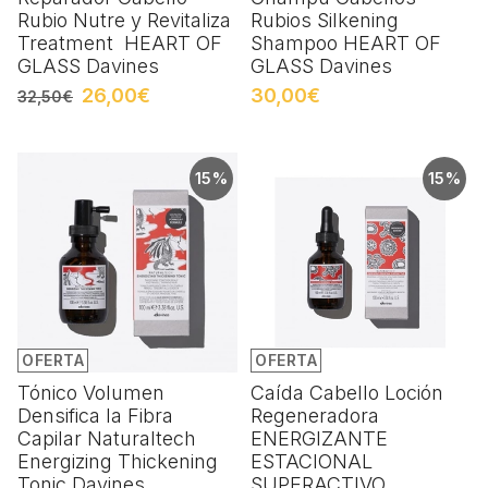
Rubio Nutre y Revitaliza
Rubios Silkening
Treatment HEART OF
Shampoo HEART OF
GLASS Davines
GLASS Davines
26,00€
30,00€
32,50€
15%
15%
OFERTA
OFERTA
Tónico Volumen
Caída Cabello Loción
Densifica la Fibra
Regeneradora
Capilar Naturaltech
ENERGIZANTE
Energizing Thickening
ESTACIONAL
Tonic Davines
SUPERACTIVO