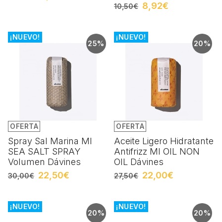
8,92€
10,50€
¡NUEVO!
¡NUEVO!
25%
20%
OFERTA
OFERTA
Spray Sal Marina MI
Aceite Ligero Hidratante
SEA SALT SPRAY
Antifrizz MI OIL NON
Volumen Dávines
OIL Dávines
22,50€
22,00€
30,00€
27,50€
¡NUEVO!
¡NUEVO!
20%
20%