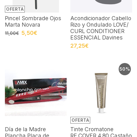
OFERTA
Pincel Sombrade Ojos
Acondicionador Cabello
Marta Novara
Rizo y Ondulado LOVE/
CURL CONDITIONER
5,50€
11,00€
ESSENCIAL Davines
27,25€
50%
OFERTA
Día de la Madre
Tinte Cromatone
Plancha Placa de
RE.COVER 4.80 Castaño