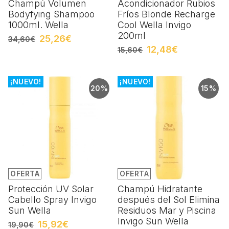
Champú Volumen
Acondicionador Rubios
Bodyfying Shampoo
Fríos Blonde Recharge
1000ml. Wella
Cool Wella Invigo
200ml
25,26€
34,60€
12,48€
15,60€
¡NUEVO!
¡NUEVO!
20%
15%
OFERTA
OFERTA
Protección UV Solar
Champú Hidratante
Cabello Spray Invigo
después del Sol Elimina
Sun Wella
Residuos Mar y Piscina
Invigo Sun Wella
15,92€
19,90€