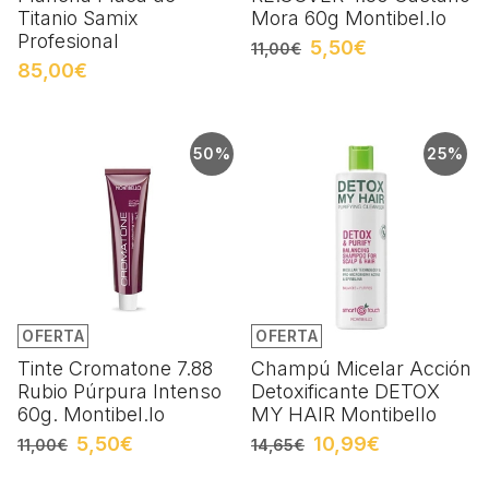
Titanio Samix
Mora 60g Montibel.lo
Profesional
5,50€
11,00€
85,00€
50%
25%
OFERTA
OFERTA
Tinte Cromatone 7.88
Champú Micelar Acción
Rubio Púrpura Intenso
Detoxificante DETOX
60g. Montibel.lo
MY HAIR Montibello
5,50€
10,99€
11,00€
14,65€