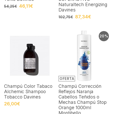
Naturaltech Energizing
46,11€
54,25€
Davines
87,34€
102,75€
20%
OFERTA
Champú Color Tabaco
Champú Corrección
Alchemic Shampoo
Reflejos Naranja
Tobacco Davines
Cabellos Teñidos o
Mechas Champú Stop
26,00€
Orange 1000ml
Montibello