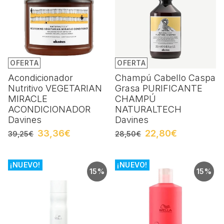
OFERTA
OFERTA
Acondicionador
Champú Cabello Caspa
Nutritivo VEGETARIAN
Grasa PURIFICANTE
MIRACLE
CHAMPÚ
ACONDICIONADOR
NATURALTECH
Davines
Davines
33,36€
22,80€
39,25€
28,50€
¡NUEVO!
¡NUEVO!
15%
15%