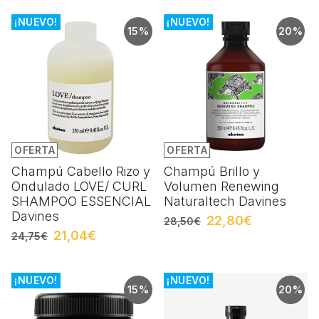
¡NUEVO!
¡NUEVO!
15%
20%
OFERTA
OFERTA
Champú Cabello Rizo y
Champú Brillo y
Ondulado LOVE/ CURL
Volumen Renewing
SHAMPOO ESSENCIAL
Naturaltech Davines
Davines
22,80€
28,50€
21,04€
24,75€
¡NUEVO!
¡NUEVO!
15%
20%