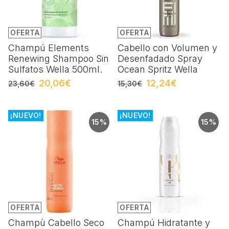
OFERTA
OFERTA
Champú Elements
Cabello con Volumen y
Renewing Shampoo Sin
Desenfadado Spray
Sulfatos Wella 500ml.
Ocean Spritz Wella
20,06€
12,24€
23,60€
15,30€
¡NUEVO!
¡NUEVO!
15%
15%
OFERTA
OFERTA
Champù Cabello Seco
Champú Hidratante y