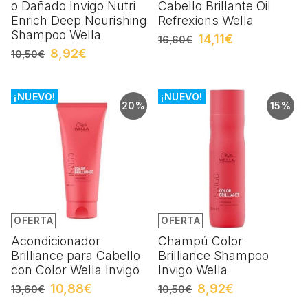
o Dañado Invigo Nutri
Cabello Brillante Oil
Enrich Deep Nourishing
Refrexions Wella
Shampoo Wella
14,11€
16,60€
8,92€
10,50€
¡NUEVO!
¡NUEVO!
20%
15%
OFERTA
OFERTA
Acondicionador
Champú Color
Brilliance para Cabello
Brilliance Shampoo
con Color Wella Invigo
Invigo Wella
10,88€
8,92€
13,60€
10,50€