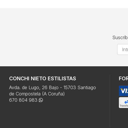
Suscríb
CONCHI NIETO ESTILISTAS
FO
Avda. de Lugo, 26 Bajo - 15703 Santiago
de Compostela (A Coruña)
670 804 983