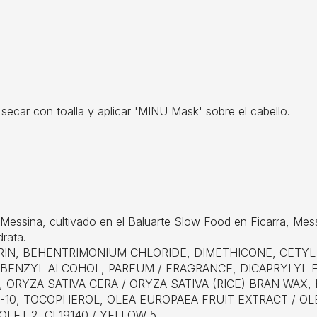
ar con toalla y aplicar 'MINU Mask' sobre el cabello.
 Messina, cultivado en el Baluarte Slow Food en Ficarra, Mess
rata.
ERIN, BEHENTRIMONIUM CHLORIDE, DIMETHICONE, CETY
NZYL ALCOHOL, PARFUM / FRAGRANCE, DICAPRYLYL ET
ORYZA SATIVA CERA / ORYZA SATIVA (RICE) BRAN WA
10, TOCOPHEROL, OLEA EUROPAEA FRUIT EXTRACT / OLE
LET 2, CI 19140 / YELLOW 5.