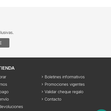
lusivas.
E
TIENDA
rar
Boletines informativos
omos
Promociones vigentes
 pago
Validar cheque regalo
envío
Contacto
 devoluciones