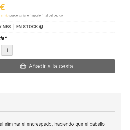
€
e
envío
puede variar el importe final del pedido.
VINES
EN STOCK
tis*
Añadir a la cesta
 al eliminar el encrespado, haciendo que el cabello