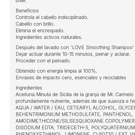
brille.
Beneficios
Controla el cabello indisciplinado.
Cabello con brillo.
Elimina el encrespado.
Ingredientes activos naturales.
Después del lavado con 'LOVE Smoothing Shampoo' sec
Dejar actuar durante 10-15 minutos, peinar y aclarar.
Proceder con el peinado.
Obtenido con energía limpia al 100%.
Envases de impacto cero, esenciales y reciclables
Ingredientes
Aceituna Minuta de Sicilia de la granja de Mr. Carmelo
profundamente nutriente, además de que suaviza e hid
AQUA / WATER / EAU, CETEARYL ALCOHOL, GLYC
BEHENTRIMONIUM METHOSULFATE, PANTHENOL, BE
AMODIMETHICONE/SILSESQUIOXANE COPOLYMER, 
DISODIUM EDTA, TRIDECETH-5, POLYQUATERNIUM-
PHENOXYETHANOL, LIMONENE, CI 60730 / EXT. VIO