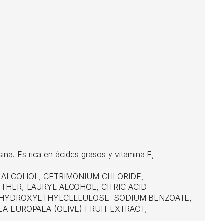
ina. Es rica en ácidos grasos y vitamina E,
L ALCOHOL, CETRIMONIUM CHLORIDE,
HER, LAURYL ALCOHOL, CITRIC ACID,
X, HYDROXYETHYLCELLULOSE, SODIUM BENZOATE,
A EUROPAEA (OLIVE) FRUIT EXTRACT,