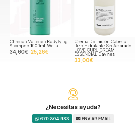
Champú Volumen Bodyfying
Crema Definición Cabello
Shampoo 1000ml. Wella
Rizo Hidratante Sin Aclarado
LOVE CURL CREAM
34,60€
25,26€
ESSENCIAL Davines
33,00€
¿Necesitas ayuda?
670 804 983
ENVIAR EMAIL