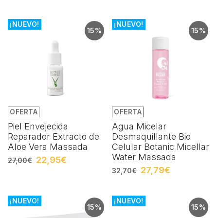
¡NUEVO!
¡NUEVO!
15%
15%
OFERTA
OFERTA
Piel Envejecida
Agua Micelar
Reparador Extracto de
Desmaquillante Bio
Aloe Vera Massada
Celular Botanic Micellar
Water Massada
22,95€
27,00€
27,79€
32,70€
¡NUEVO!
¡NUEVO!
15%
15%