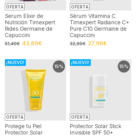
OFERTA
OFERTA
Serum Elixir de
Sérum Vitamina C
Nutrición Timexpert
Timexpert Radiance C+
Rides Germaine de
Pure C10 Germaine de
Capuccini
Capuccini
43,69€
27,96€
51,40€
32,90€
¡NUEVO!
¡NUEVO!
15%
15%
OFERTA
OFERTA
Protege tu Piel
Protector Solar Stick
Protector Solar
Invisible SPF 50+