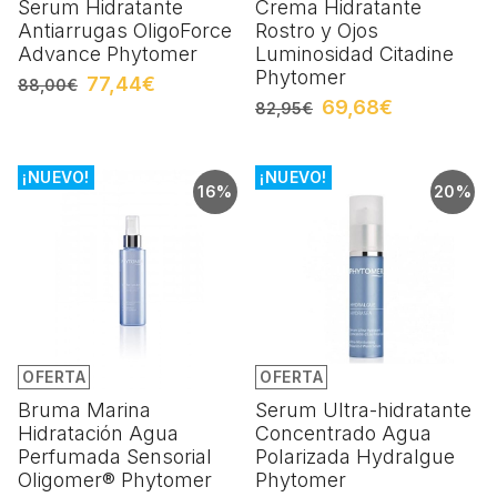
Serum Hidratante
Crema Hidratante
Antiarrugas OligoForce
Rostro y Ojos
Advance Phytomer
Luminosidad Citadine
Phytomer
77,44€
88,00€
69,68€
82,95€
¡NUEVO!
¡NUEVO!
16%
20%
OFERTA
OFERTA
Bruma Marina
Serum Ultra-hidratante
Hidratación Agua
Concentrado Agua
Perfumada Sensorial
Polarizada Hydralgue
Oligomer® Phytomer
Phytomer