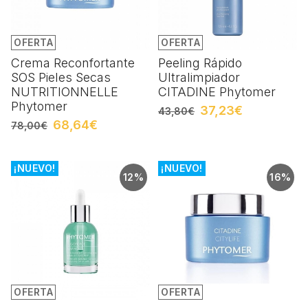
OFERTA
OFERTA
Crema Reconfortante
Peeling Rápido
SOS Pieles Secas
Ultralimpiador
NUTRITIONNELLE
CITADINE Phytomer
Phytomer
37,23€
43,80€
68,64€
78,00€
¡NUEVO!
¡NUEVO!
12%
16%
OFERTA
OFERTA