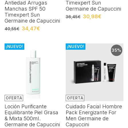
Antiedad Arrugas
Timexpert Sun
Manchas SPF 50
Germaine de Capuccini
Timexpert Sun
30,98€
36,45€
Germaine de Capuccini
34,47€
40,55€
¡NUEVO!
¡NUEVO!
35%
OFERTA
OFERTA
Loción Purificante
Cuidado Facial Hombre
Equilibrante Piel Grasa
Pack Energizante For
& Mixta 500ml.
Men Germaine de
Germaine de Capuccini
Capuccini