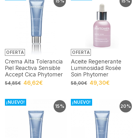
15%
15%
OFERTA
OFERTA
Crema Alta Tolerancia
Aceite Regenerante
Piel Reactiva Sensible
Luminosidad Rosée
Accept Cica Phytomer
Soin Phytomer
46,62€
49,30€
54,85€
58,00€
¡NUEVO!
¡NUEVO!
15%
20%