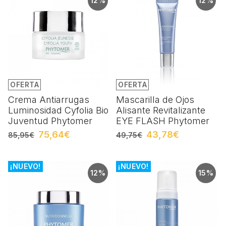
12%
12%
OFERTA
OFERTA
Crema Antiarrugas
Mascarilla de Ojos
Luminosidad Cyfolia Bio
Alisante Revitalizante
Juventud Phytomer
EYE FLASH Phytomer
75,64€
43,78€
85,95€
49,75€
¡NUEVO!
¡NUEVO!
12%
15%