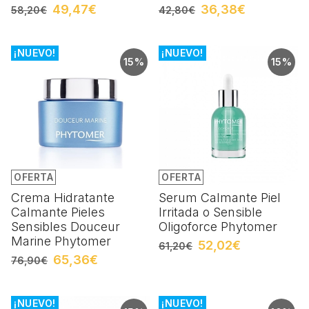
49,47€
36,38€
58,20€
42,80€
¡NUEVO!
¡NUEVO!
15%
15%
OFERTA
OFERTA
Crema Hidratante
Serum Calmante Piel
Calmante Pieles
Irritada o Sensible
Sensibles Douceur
Oligoforce Phytomer
Marine Phytomer
52,02€
61,20€
65,36€
76,90€
¡NUEVO!
¡NUEVO!