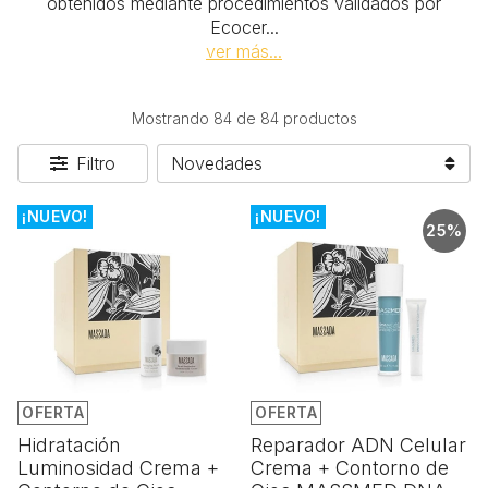
obtenidos mediante procedimientos validados por
Ecocer
...
ver más...
Mostrando 84 de 84 productos
Filtro
¡NUEVO!
¡NUEVO!
25%
OFERTA
OFERTA
Hidratación
Reparador ADN Celular
Luminosidad Crema +
Crema + Contorno de