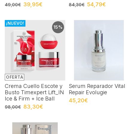
39,95€
54,79€
49,00€
84,30€
¡NUEVO!
15%
OFERTA
Crema Cuello Escote y
Serum Reparador Vital
Busto Timexpert Lift_IN
Repair Evolugie
Ice & Firm + Ice Ball
45,20€
83,30€
98,00€