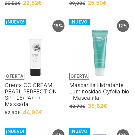
22,52€
25,50€
26,50€
30,00€
¡NUEVO!
¡NUEVO!
15%
12%
OFERTA
OFERTA
Crema CC CREAM
Mascarilla Hidratante
PEARL PERFECTION
Luminosidad Cyfolia bio
SPF 25/PA+++
- Mascarilla
Massada
35,82€
40,70€
44,96€
52,90€
¡NUEVO!
¡NUEVO!