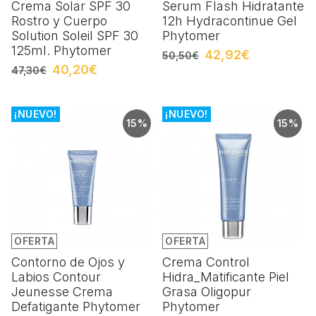
Crema Solar SPF 30
Serum Flash Hidratante
Rostro y Cuerpo
12h Hydracontinue Gel
Solution Soleil SPF 30
Phytomer
125ml. Phytomer
42,92€
50,50€
40,20€
47,30€
¡NUEVO!
¡NUEVO!
15%
15%
OFERTA
OFERTA
Contorno de Ojos y
Crema Control
Labios Contour
Hidra_Matificante Piel
Jeunesse Crema
Grasa Oligopur
Defatigante Phytomer
Phytomer