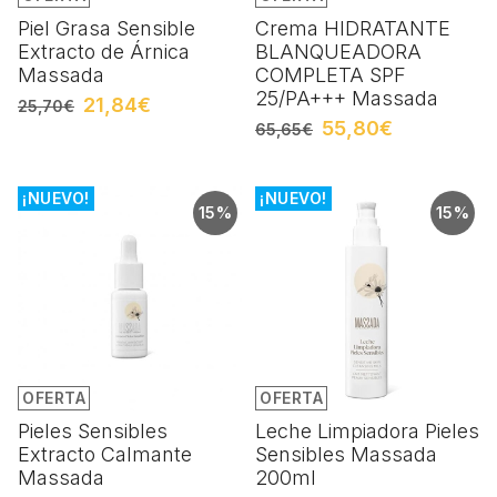
Piel Grasa Sensible
Crema HIDRATANTE
Extracto de Árnica
BLANQUEADORA
Massada
COMPLETA SPF
25/PA+++ Massada
21,84€
25,70€
55,80€
65,65€
¡NUEVO!
¡NUEVO!
15%
15%
OFERTA
OFERTA
Pieles Sensibles
Leche Limpiadora Pieles
Extracto Calmante
Sensibles Massada
Massada
200ml