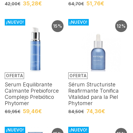
35,28€
51,76€
42,00€
64,70€
¡NUEVO!
¡NUEVO!
15%
12%
OFERTA
OFERTA
Serum Equilibrante
Sérum Structuriste
Calmante Prebioforce
Reafirmante Tonifica
Complejo Prebiótico
Vitalidad para la Piel
Phytomer
Phytomer
59,46€
74,36€
69,95€
84,50€
¡NUEVO!
¡NUEVO!