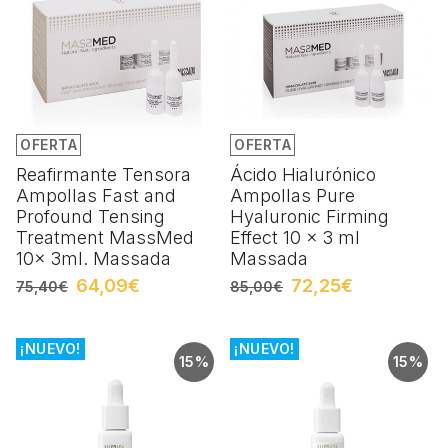
OFERTA
OFERTA
Reafirmante Tensora
Ácido Hialurónico
Ampollas Fast and
Ampollas Pure
Profound Tensing
Hyaluronic Firming
Treatment MassMed
Effect 10 x 3 ml
10x 3ml. Massada
Massada
64,09€
72,25€
75,40€
85,00€
¡NUEVO!
¡NUEVO!
15%
15%