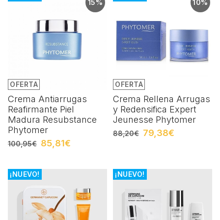
15%
10%
OFERTA
OFERTA
Crema Antiarrugas
Crema Rellena Arrugas
Reafirmante Piel
y Redensifica Expert
Madura Resubstance
Jeunesse Phytomer
Phytomer
79,38€
88,20€
85,81€
100,95€
¡NUEVO!
¡NUEVO!