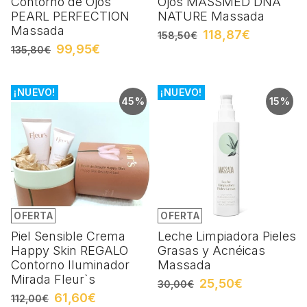
Contorno de Ojos
Ojos MASSMED DNA
PEARL PERFECTION
NATURE Massada
Massada
118,87€
158,50€
99,95€
135,80€
¡NUEVO!
¡NUEVO!
45%
15%
OFERTA
OFERTA
Piel Sensible Crema
Leche Limpiadora Pieles
Happy Skin REGALO
Grasas y Acnéicas
Contorno Iluminador
Massada
Mirada Fleur`s
25,50€
30,00€
61,60€
112,00€