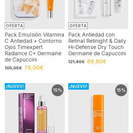
OFERTA
OFERTA
Pack Emulsión Vitamina
Pack Antiedad con
C Antiedad + Contorno
Retinal Retinight & Daily
Ojos Timexpert
Hi-Defense Dry Touch
Radiance C+ Germaine
Germaine de Capuccini
de Capuccini
88,60€
121,40€
78,00€
105,95€
¡NUEVO!
¡NUEVO!
15%
15%