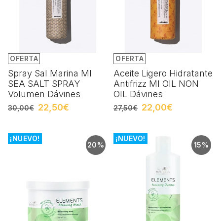
OFERTA
OFERTA
Spray Sal Marina MI
Aceite Ligero Hidratante
SEA SALT SPRAY
Antifrizz MI OIL NON
Volumen Dávines
OIL Dávines
22,50€
22,00€
30,00€
27,50€
¡NUEVO!
¡NUEVO!
20%
15%