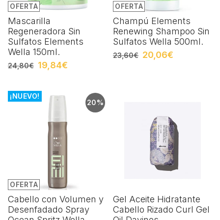
OFERTA
OFERTA
Mascarilla
Champú Elements
Regeneradora Sin
Renewing Shampoo Sin
Sulfatos Elements
Sulfatos Wella 500ml.
Wella 150ml.
20,06€
23,60€
19,84€
24,80€
¡NUEVO!
20%
OFERTA
Cabello con Volumen y
Gel Aceite Hidratante
Desenfadado Spray
Cabello Rizado Curl Gel
Ocean Spritz Wella
Oil Davines