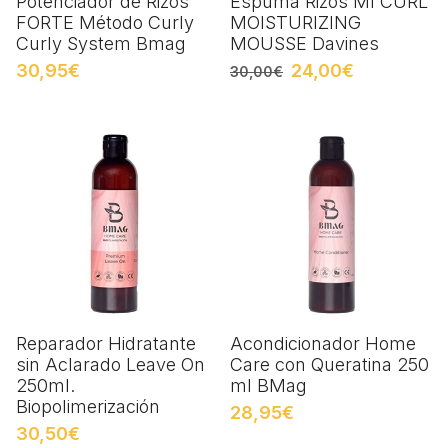
Potenciador de Rizos
Espuma Rizos MI CURL
FORTE Método Curly
MOISTURIZING
Curly System Bmag
MOUSSE Davines
30,95€
24,00€
30,00€
Reparador Hidratante
Acondicionador Home
sin Aclarado Leave On
Care con Queratina 250
250ml.
ml BMag
Biopolimerización
28,95€
30,50€