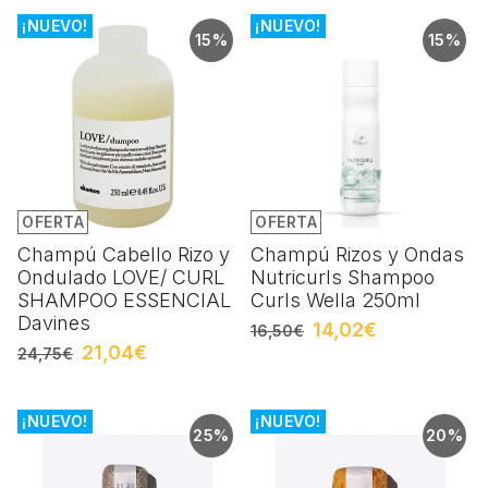
¡NUEVO!
¡NUEVO!
15%
15%
OFERTA
OFERTA
Champú Cabello Rizo y
Champú Rizos y Ondas
Ondulado LOVE/ CURL
Nutricurls Shampoo
SHAMPOO ESSENCIAL
Curls Wella 250ml
Davines
14,02€
16,50€
21,04€
24,75€
¡NUEVO!
¡NUEVO!
25%
20%