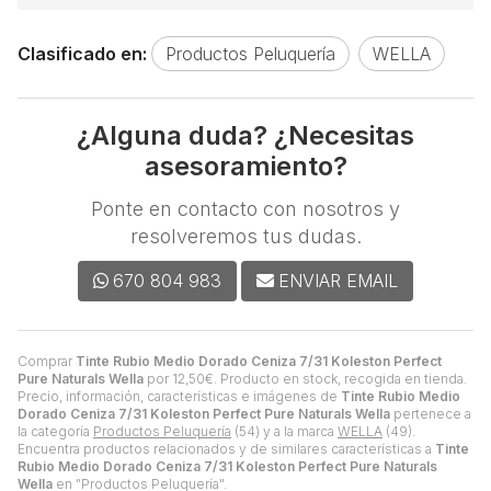
Clasificado en:
Productos Peluquería
WELLA
¿Alguna duda? ¿Necesitas
asesoramiento?
Ponte en contacto con nosotros y
resolveremos tus dudas.
670 804 983
ENVIAR EMAIL
Comprar
Tinte Rubio Medio Dorado Ceniza 7/31 Koleston Perfect
Pure Naturals Wella
por
12,50
€
. Producto en stock, recogida en tienda.
Precio, información, características e imágenes de
Tinte Rubio Medio
Dorado Ceniza 7/31 Koleston Perfect Pure Naturals Wella
pertenece a
la categoría
Productos Peluquería
(54) y a la marca
WELLA
(49).
Encuentra productos relacionados y de similares características a
Tinte
Rubio Medio Dorado Ceniza 7/31 Koleston Perfect Pure Naturals
Wella
en "Productos Peluquería".