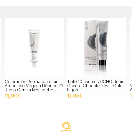
Permanente sin
Tinte 10 minutos 6CHO Rubio
Tinte Illumina C
egana Dénuée 7.1
Oscuro Chocolate Hair Color
Medio Dorado 
 Montibel.lo
Elgon
Wella
11,95€
14,20€