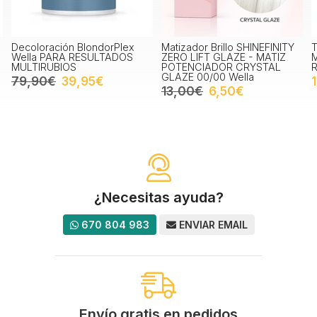
Decoloración BlondorPlex
Matizador Brillo SHINEFINITY
T
Wella PARA RESULTADOS
ZERO LIFT GLAZE - MATIZ
M
MULTIRUBIOS
POTENCIADOR CRYSTAL
R
GLAZE 00/00 Wella
79,90€
39,95€
13,00€
6,50€
¿Necesitas ayuda?
670 804 983
ENVIAR EMAIL
Envío gratis en pedidos