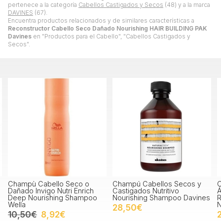
pertenece a la categoría
Cabellos Castigados y Secos
(48) y a la marca
DAVINES
(67).
Encuentra productos relacionados y de similares características a
Reconstructor Cabello Seco Dañado Nourishing HAIR BUILDING PAK
Davines
en "Productos para el Cabello", "Cabellos Castigados y
Secos".
Champú Cabellos Secos y
Champú Hidratante con
h
Castigados Nutritivo
Ácido Hialuronico
o
Nourishing Shampoo Davines
Replumping Champoo
Naturaltech Davines
28,50€
28,50€