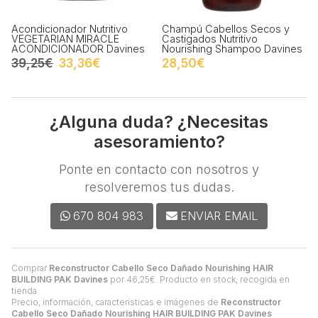
Acondicionador Nutritivo
Champú Cabellos Secos y
VEGETARIAN MIRACLE
Castigados Nutritivo
ACONDICIONADOR Davines
Nourishing Shampoo Davines
39,25€
33,36€
28,50€
¿Alguna duda? ¿Necesitas
asesoramiento?
Ponte en contacto con nosotros y
resolveremos tus dudas.
670 804 983
ENVIAR EMAIL
Comprar
Reconstructor Cabello Seco Dañado Nourishing HAIR
BUILDING PAK Davines
por
46,25
€
. Producto en stock, recogida en
tienda.
Precio, información, características e imágenes de
Reconstructor
Cabello Seco Dañado Nourishing HAIR BUILDING PAK Davines