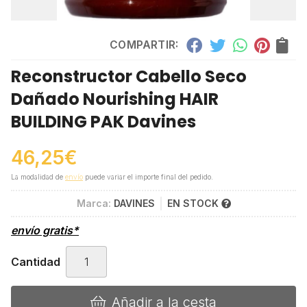
COMPARTIR:
Reconstructor Cabello Seco
Dañado Nourishing HAIR
BUILDING PAK Davines
46,25
€
La modalidad de
envío
puede variar el importe final del pedido.
Marca:
DAVINES
EN STOCK
envío gratis*
Cantidad
Añadir a la cesta