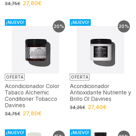
27,80€
34,75€
¡NUEVO!
¡NUEVO!
20%
20%
OFERTA
OFERTA
Acondicionador Color
Acondicionador
Tabaco Alchemic
Antioxidante Nutriente y
Conditioner Tobacco
Brillo OI Davines
Davines
27,40€
34,25€
27,80€
34,75€
¡NUEVO!
¡NUEVO!