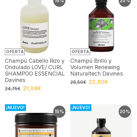
15%
20%
OFERTA
OFERTA
Champú Cabello Rizo y
Champú Brillo y
Ondulado LOVE/ CURL
Volumen Renewing
SHAMPOO ESSENCIAL
Naturaltech Davines
Davines
22,80€
28,50€
21,04€
24,75€
¡NUEVO!
¡NUEVO!
15%
20%