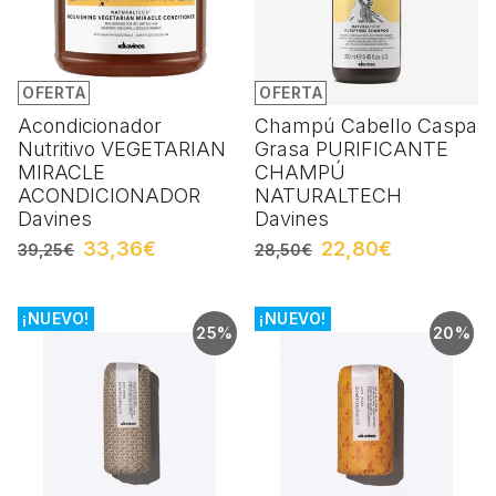
OFERTA
OFERTA
Acondicionador
Champú Cabello Caspa
Nutritivo VEGETARIAN
Grasa PURIFICANTE
MIRACLE
CHAMPÚ
ACONDICIONADOR
NATURALTECH
Davines
Davines
33,36€
22,80€
39,25€
28,50€
¡NUEVO!
¡NUEVO!
25%
20%