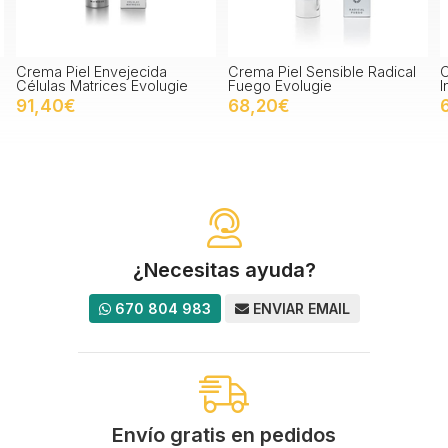
cida
Crema Piel Sensible Radical
Crema Rejuvenecimie
volugie
Fuego Evolugie
Intense Metal Evolugi
68,20€
68,20€
¿Necesitas ayuda?
670 804 983
ENVIAR EMAIL
Envío gratis en pedidos