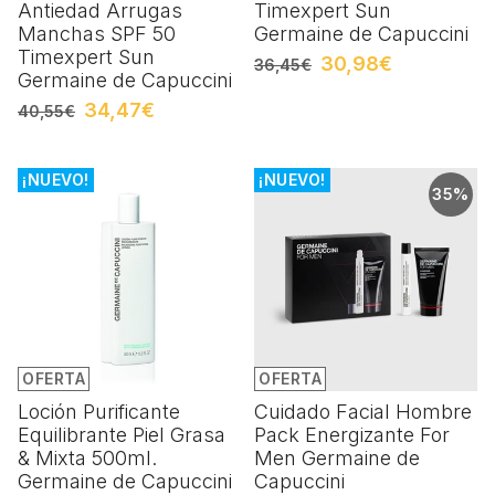
Antiedad Arrugas
Timexpert Sun
Manchas SPF 50
Germaine de Capuccini
Timexpert Sun
30,98€
36,45€
Germaine de Capuccini
34,47€
40,55€
¡NUEVO!
¡NUEVO!
35%
OFERTA
OFERTA
Loción Purificante
Cuidado Facial Hombre
Equilibrante Piel Grasa
Pack Energizante For
& Mixta 500ml.
Men Germaine de
Germaine de Capuccini
Capuccini