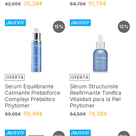
35,28€
51,76€
42,00€
64,70€
¡NUEVO!
¡NUEVO!
15%
12%
OFERTA
OFERTA
Serum Equilibrante
Sérum Structuriste
Calmante Prebioforce
Reafirmante Tonifica
Complejo Prebiótico
Vitalidad para la Piel
Phytomer
Phytomer
59,46€
74,36€
69,95€
84,50€
¡NUEVO!
¡NUEVO!