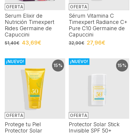
OFERTA
OFERTA
Serum Elixir de
Sérum Vitamina C
Nutrición Timexpert
Timexpert Radiance C+
Rides Germaine de
Pure C10 Germaine de
Capuccini
Capuccini
43,69€
27,96€
51,40€
32,90€
¡NUEVO!
¡NUEVO!
15%
15%
OFERTA
OFERTA
Protege tu Piel
Protector Solar Stick
Protector Solar
Invisible SPF 50+