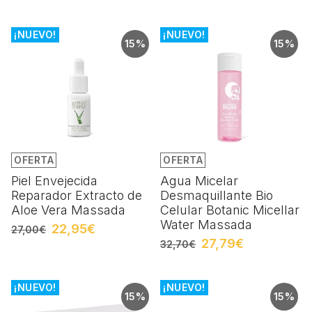
¡NUEVO!
¡NUEVO!
15%
15%
OFERTA
OFERTA
Piel Envejecida
Agua Micelar
Reparador Extracto de
Desmaquillante Bio
Aloe Vera Massada
Celular Botanic Micellar
Water Massada
22,95€
27,00€
27,79€
32,70€
¡NUEVO!
¡NUEVO!
15%
15%