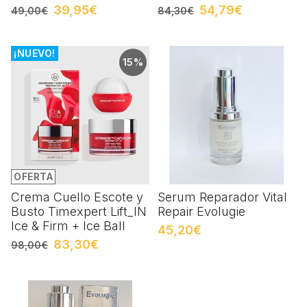
39,95€
54,79€
49,00€
84,30€
¡NUEVO!
15%
OFERTA
Crema Cuello Escote y
Serum Reparador Vital
Busto Timexpert Lift_IN
Repair Evolugie
Ice & Firm + Ice Ball
45,20€
83,30€
98,00€