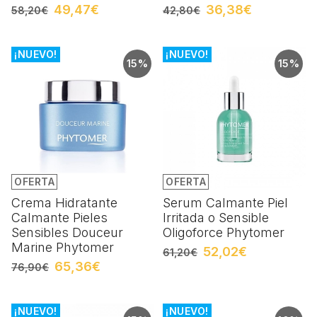
49,47€
36,38€
58,20€
42,80€
¡NUEVO!
¡NUEVO!
15%
15%
OFERTA
OFERTA
Crema Hidratante
Serum Calmante Piel
Calmante Pieles
Irritada o Sensible
Sensibles Douceur
Oligoforce Phytomer
Marine Phytomer
52,02€
61,20€
65,36€
76,90€
¡NUEVO!
¡NUEVO!