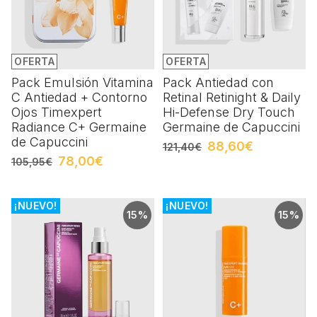
OFERTA
OFERTA
Pack Emulsión Vitamina
Pack Antiedad con
C Antiedad + Contorno
Retinal Retinight & Daily
Ojos Timexpert
Hi-Defense Dry Touch
Radiance C+ Germaine
Germaine de Capuccini
de Capuccini
88,60€
121,40€
78,00€
105,95€
¡NUEVO!
¡NUEVO!
15%
15%