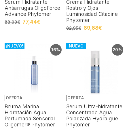
Serum Hidratante
Crema Hidratante
Antiarrugas OligoForce
Rostro y Ojos
Advance Phytomer
Luminosidad Citadine
Phytomer
77,44€
88,00€
69,68€
82,95€
¡NUEVO!
¡NUEVO!
16%
20%
OFERTA
OFERTA
Bruma Marina
Serum Ultra-hidratante
Hidratación Agua
Concentrado Agua
Perfumada Sensorial
Polarizada Hydralgue
Oligomer® Phytomer
Phytomer