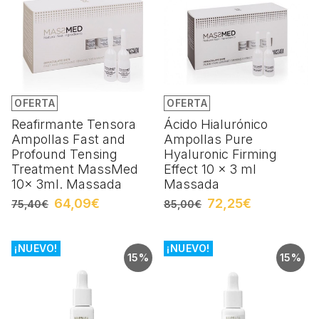
OFERTA
OFERTA
Reafirmante Tensora
Ácido Hialurónico
Ampollas Fast and
Ampollas Pure
Profound Tensing
Hyaluronic Firming
Treatment MassMed
Effect 10 x 3 ml
10x 3ml. Massada
Massada
64,09€
72,25€
75,40€
85,00€
¡NUEVO!
¡NUEVO!
15%
15%