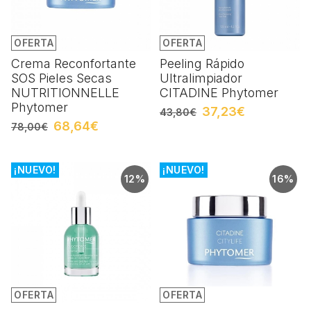
OFERTA
OFERTA
Crema Reconfortante
Peeling Rápido
SOS Pieles Secas
Ultralimpiador
NUTRITIONNELLE
CITADINE Phytomer
Phytomer
37,23€
43,80€
68,64€
78,00€
¡NUEVO!
¡NUEVO!
12%
16%
OFERTA
OFERTA