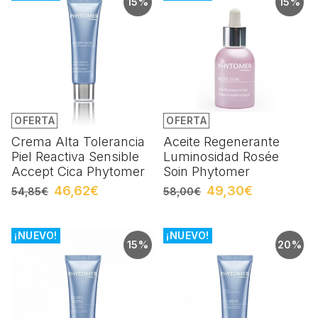
15%
15%
OFERTA
OFERTA
Crema Alta Tolerancia
Aceite Regenerante
Piel Reactiva Sensible
Luminosidad Rosée
Accept Cica Phytomer
Soin Phytomer
46,62€
49,30€
54,85€
58,00€
¡NUEVO!
¡NUEVO!
15%
20%