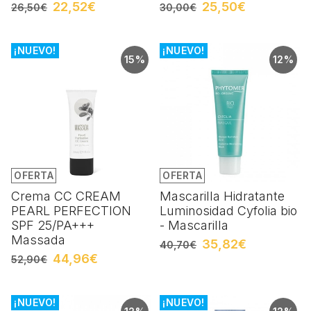
22,52€
25,50€
26,50€
30,00€
¡NUEVO!
¡NUEVO!
15%
12%
OFERTA
OFERTA
Crema CC CREAM
Mascarilla Hidratante
PEARL PERFECTION
Luminosidad Cyfolia bio
SPF 25/PA+++
- Mascarilla
Massada
35,82€
40,70€
44,96€
52,90€
¡NUEVO!
¡NUEVO!