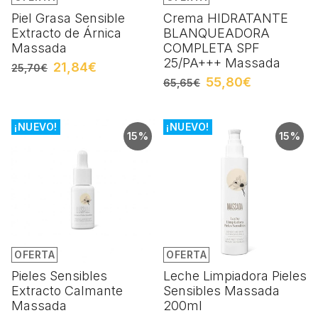
Piel Grasa Sensible
Crema HIDRATANTE
Extracto de Árnica
BLANQUEADORA
Massada
COMPLETA SPF
25/PA+++ Massada
21,84€
25,70€
55,80€
65,65€
¡NUEVO!
¡NUEVO!
15%
15%
OFERTA
OFERTA
Pieles Sensibles
Leche Limpiadora Pieles
Extracto Calmante
Sensibles Massada
Massada
200ml