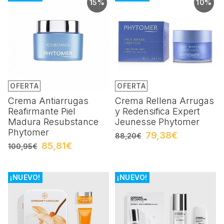
15%
10%
OFERTA
OFERTA
Crema Antiarrugas
Crema Rellena Arrugas
Reafirmante Piel
y Redensifica Expert
Madura Resubstance
Jeunesse Phytomer
Phytomer
79,38€
88,20€
85,81€
100,95€
¡NUEVO!
¡NUEVO!