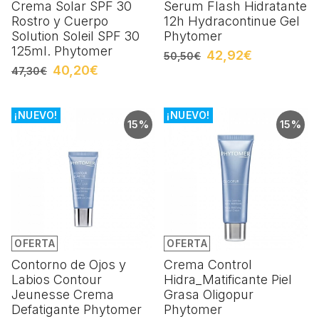
Crema Solar SPF 30
Serum Flash Hidratante
Rostro y Cuerpo
12h Hydracontinue Gel
Solution Soleil SPF 30
Phytomer
125ml. Phytomer
42,92€
50,50€
40,20€
47,30€
¡NUEVO!
¡NUEVO!
15%
15%
OFERTA
OFERTA
Contorno de Ojos y
Crema Control
Labios Contour
Hidra_Matificante Piel
Jeunesse Crema
Grasa Oligopur
Defatigante Phytomer
Phytomer