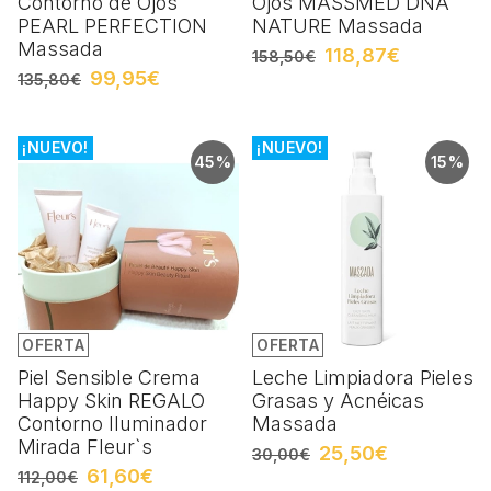
Contorno de Ojos
Ojos MASSMED DNA
PEARL PERFECTION
NATURE Massada
Massada
118,87€
158,50€
99,95€
135,80€
¡NUEVO!
¡NUEVO!
45%
15%
OFERTA
OFERTA
Piel Sensible Crema
Leche Limpiadora Pieles
Happy Skin REGALO
Grasas y Acnéicas
Contorno Iluminador
Massada
Mirada Fleur`s
25,50€
30,00€
61,60€
112,00€