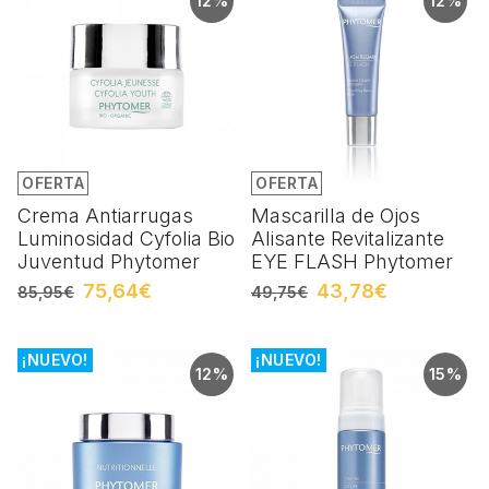
12%
12%
OFERTA
OFERTA
Crema Antiarrugas
Mascarilla de Ojos
Luminosidad Cyfolia Bio
Alisante Revitalizante
Juventud Phytomer
EYE FLASH Phytomer
75,64€
43,78€
85,95€
49,75€
¡NUEVO!
¡NUEVO!
12%
15%