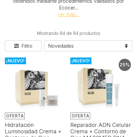
obtenidos mediante procedimientos validados por
Ecocer
...
ver más...
Mostrando 84 de 84 productos
Filtro
¡NUEVO!
¡NUEVO!
25%
OFERTA
OFERTA
Hidratación
Reparador ADN Celular
Luminosidad Crema +
Crema + Contorno de