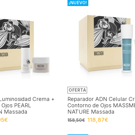
¡NUEVO!
OFERTA
 Luminosidad Crema +
Reparador ADN Celular C
 Ojos PEARL
Contorno de Ojos MASS
N Massada
NATURE Massada
95€
118,87€
158,50€