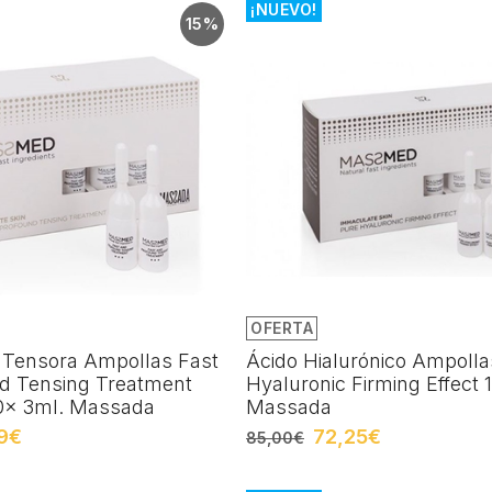
¡NUEVO!
15%
OFERTA
 Tensora Ampollas Fast
Ácido Hialurónico Ampolla
d Tensing Treatment
Hyaluronic Firming Effect 
x 3ml. Massada
Massada
9€
72,25€
85,00€