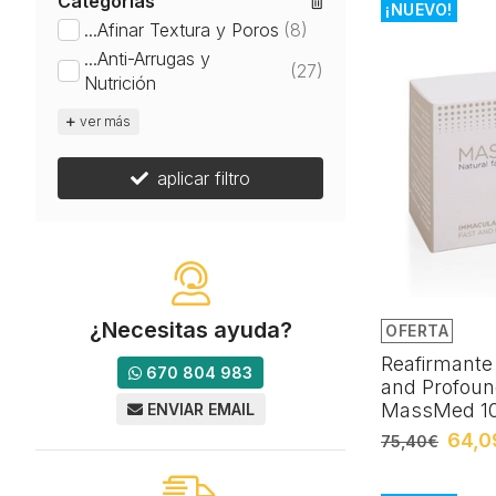
Categorías
¡NUEVO!
...Afinar Textura y Poros
(8)
...Anti-Arrugas y
(27)
Nutrición
ver más
aplicar filtro
¿Necesitas ayuda?
OFERTA
Reafirmante
670 804 983
and Profoun
MassMed 10
ENVIAR EMAIL
64,0
75,40€