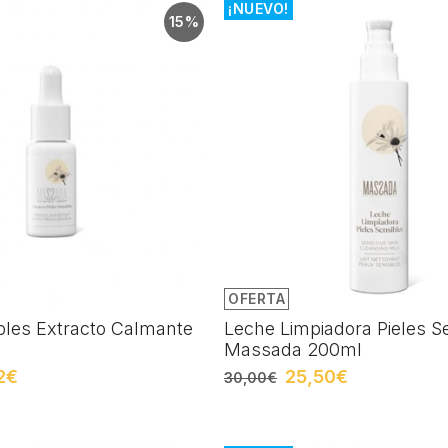
¡NUEVO!
15%
OFERTA
ibles Extracto Calmante
Leche Limpiadora Pieles S
Massada 200ml
2€
25,50€
30,00€