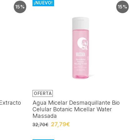
¡NUEVO!
15%
15%
OFERTA
Extracto
Agua Micelar Desmaquillante Bio
Celular Botanic Micellar Water
Massada
27,79€
32,70€