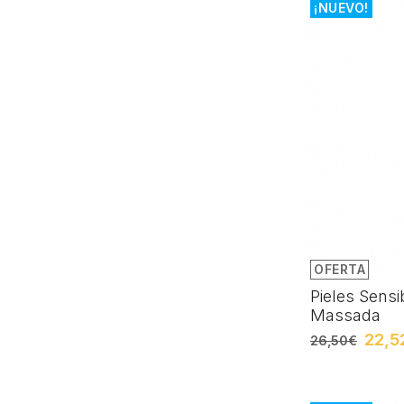
¡NUEVO!
OFERTA
Pieles Sens
Massada
22,5
26,50€