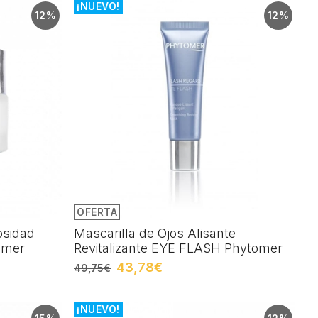
¡NUEVO!
12%
12%
OFERTA
osidad
Mascarilla de Ojos Alisante
omer
Revitalizante EYE FLASH Phytomer
43,78€
49,75€
¡NUEVO!