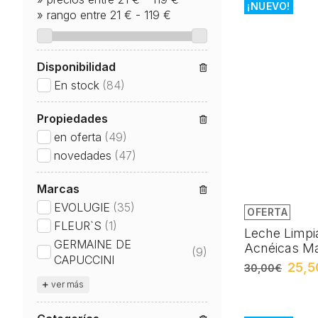
¡NUEVO!
»
rango entre
21
€
-
119
€
Disponibilidad
En stock
(84)
Propiedades
en oferta
(49)
novedades
(47)
Marcas
EVOLUGIE
(35)
OFERTA
FLEUR`S
(1)
Leche Limpi
GERMAINE DE
Acnéicas M
(9)
CAPUCCINI
25,5
30,00€
ver más