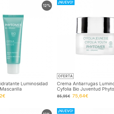
¡NUEVO!
12%
OFERTA
Hidratante Luminosidad
Crema Antiarrugas Lumin
 Mascarilla
Cyfolia Bio Juventud Phyt
2€
75,64€
85,95€
¡NUEVO!