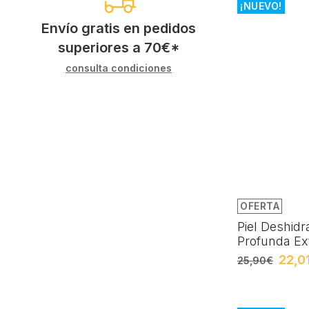
¡NUEVO!
Envío gratis en pedidos
superiores a
70
€
*
consulta condiciones
OFERTA
Piel Deshidr
Profunda Ex
22,0
25,90€