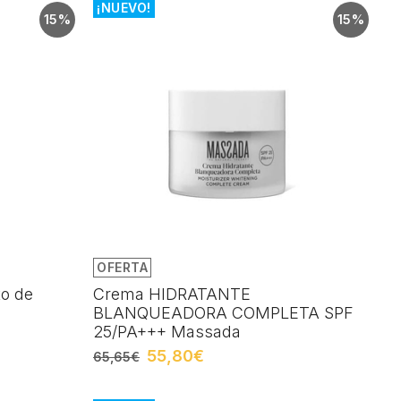
¡NUEVO!
15%
15%
OFERTA
to de
Crema HIDRATANTE
BLANQUEADORA COMPLETA SPF
25/PA+++ Massada
55,80€
65,65€