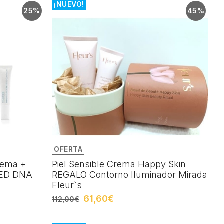
¡NUEVO!
25%
45%
OFERTA
rema +
Piel Sensible Crema Happy Skin
MED DNA
REGALO Contorno Iluminador Mirada
Fleur`s
61,60€
112,00€