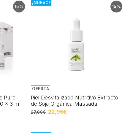
¡NUEVO!
15%
15%
OFERTA
s Pure
Piel Desvitalizada Nutritivo Extracto
10 x 3 ml
de Soja Orgánica Massada
22,95€
27,00€