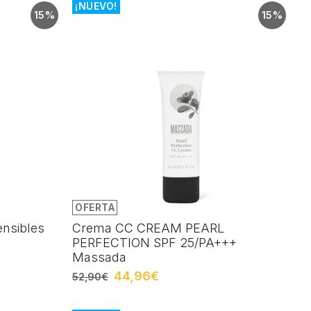
¡NUEVO!
15%
15%
OFERTA
ensibles
Crema CC CREAM PEARL
PERFECTION SPF 25/PA+++
Massada
44,96€
52,90€