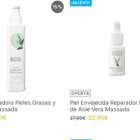
¡NUEVO!
15%
OFERTA
adora Pieles Grasas y
Piel Envejecida Reparador 
assada
de Aloe Vera Massada
0€
22,95€
27,00€