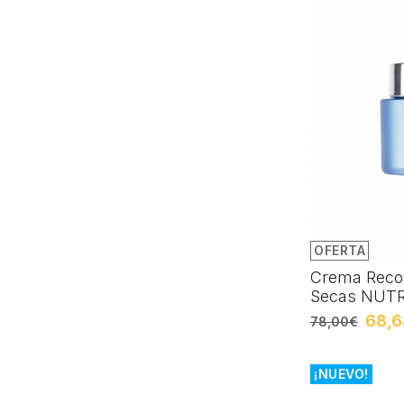
OFERTA
Crema Recon
Secas NUTR
68,
78,00€
¡NUEVO!