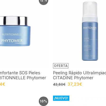
12%
OFERTA
fortante SOS Pieles
Peeling Rápido Ultralimpia
ITIONNELLE Phytomer
CITADINE Phytomer
64€
37,23€
43,80€
¡NUEVO!
16%