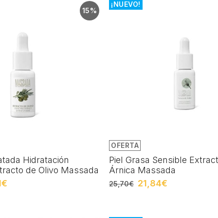
¡NUEVO!
15%
OFERTA
atada Hidratación
Piel Grasa Sensible Extrac
tracto de Olivo Massada
Árnica Massada
1€
21,84€
25,70€