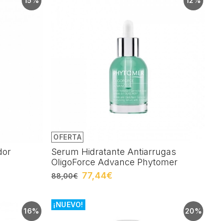
15%
12%
OFERTA
dor
Serum Hidratante Antiarrugas
OligoForce Advance Phytomer
77,44€
88,00€
¡NUEVO!
16%
20%