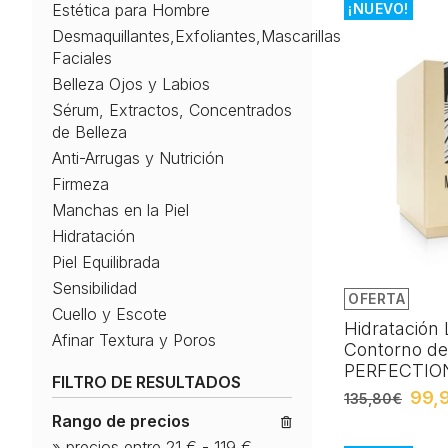
Estética para Hombre
¡NUEVO!
Desmaquillantes,Exfoliantes,Mascarillas
Faciales
Belleza Ojos y Labios
Sérum, Extractos, Concentrados
de Belleza
Anti-Arrugas y Nutrición
Firmeza
Manchas en la Piel
Hidratación
Piel Equilibrada
Sensibilidad
OFERTA
Cuello y Escote
Hidratación
Afinar Textura y Poros
Contorno de
PERFECTIO
FILTRO DE RESULTADOS
99,
135,80€
Rango de precios
»
precios entre 21 €
-
119 €