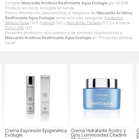
Comprar
Mascarilla Arcillosa Reafirmante Agua Evolugie
por
42,50
€
.
Producto en stock, recogida en tienda.
Precio, información, características e imágenes de
Mascarilla Arcillosa
Reafirmante Agua Evolugie
pertenece a las categorías
Productos
Belleza Facial
(153),
Firmeza
(52) y
Mascarillas Faciales
(21) y a la marca
EVOLUGIE
(42).
Encuentra productos relacionados y de similares características a
Mascarilla Arcillosa Reafirmante Agua Evolugie
en "Productos Belleza
Facial".
genética
Crema Hidratante Rostro y
Crema Piel Flacida y
Ojos Luminosidad Citadine
Desnutrida Extreme Agu