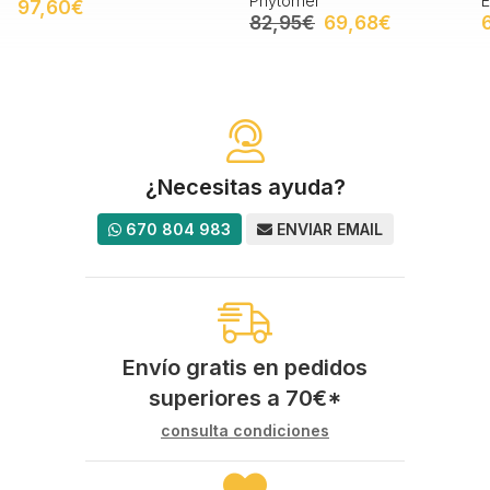
Phytomer
Evolugie
82,95€
69,68€
68,20€
¿Necesitas ayuda?
670 804 983
ENVIAR EMAIL
Envío gratis en pedidos
superiores a
70
€
*
consulta condiciones