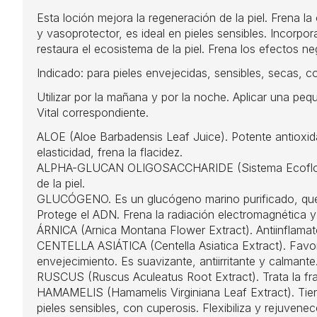
Esta loción mejora la regeneración de la piel. Frena l
y vasoprotector, es ideal en pieles sensibles. Incorpo
restaura el ecosistema de la piel. Frena los efectos n
Indicado: para pieles envejecidas, sensibles, secas, c
Utilizar por la mañana y por la noche. Aplicar una pe
Vital correspondiente.
ALOE (Aloe Barbadensis Leaf Juice). Potente antioxida
elasticidad, frena la flacidez.
ALPHA-GLUCAN OLIGOSACCHARIDE (Sistema Ecoflora). S
de la piel.
GLUCÓGENO. Es un glucógeno marino purificado, que c
Protege el ADN. Frena la radiación electromagnética y 
ÁRNICA (Arnica Montana Flower Extract). Antiinflamat
CENTELLA ASIÁTICA (Centella Asiatica Extract). Favorece
envejecimiento. Es suavizante, antiirritante y calmante
RUSCUS (Ruscus Aculeatus Root Extract). Trata la fragili
HAMAMELIS (Hamamelis Virginiana Leaf Extract). Tiene
pieles sensibles, con cuperosis. Flexibiliza y rejuvenec