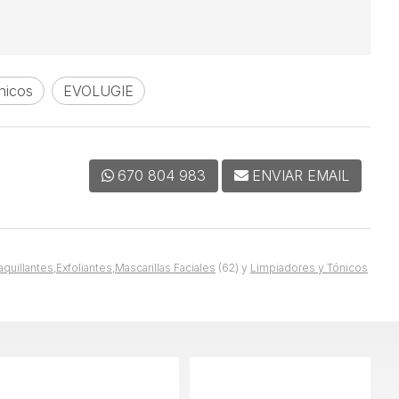
nicos
EVOLUGIE
670 804 983
ENVIAR EMAIL
uillantes,Exfoliantes,Mascarillas Faciales
(62) y
Limpiadores y Tónicos