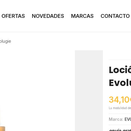
OFERTAS
NOVEDADES
MARCAS
CONTACTO
olugie
Loci
Evol
34,10
La modalidad d
Marca:
EV
envío gra