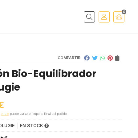
0
Buscar
COMPARTIR:
ón Bio-Equilibrador
ugie
€
e
envío
puede variar el importe final del pedido.
OLUGIE
EN STOCK
tis*