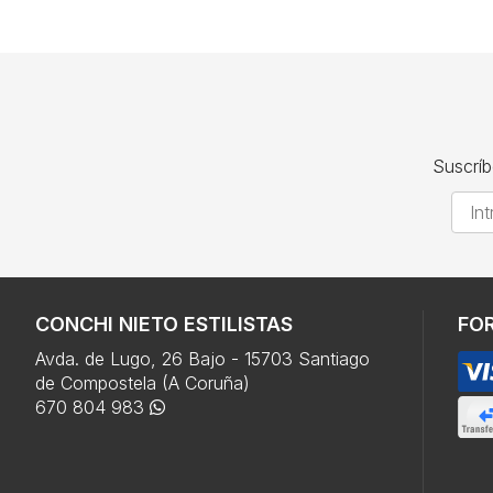
Suscríb
CONCHI NIETO ESTILISTAS
FO
Avda. de Lugo, 26 Bajo - 15703 Santiago
de Compostela (A Coruña)
670 804 983