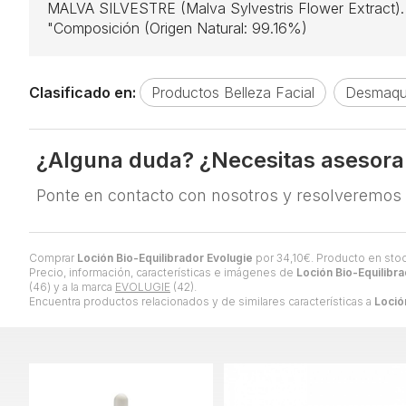
MALVA SILVESTRE (Malva Sylvestris Flower Extract). A
"Composición (Origen Natural: 99.16%)
Clasificado en:
Productos Belleza Facial
Desmaquil
¿Alguna duda? ¿Necesitas asesor
Ponte en contacto con nosotros y resolveremos
Comprar
Loción Bio-Equilibrador Evolugie
por
34,10
€
. Producto en stoc
Precio, información, características e imágenes de
Loción Bio-Equilibr
(46) y a la marca
EVOLUGIE
(42).
Encuentra productos relacionados y de similares características a
Loció