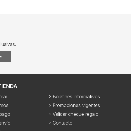
lusivas.
E
TIENDA
rar
Boletines informativos
omos
Promociones vigentes
 pago
Validar cheque regalo
envío
Contacto