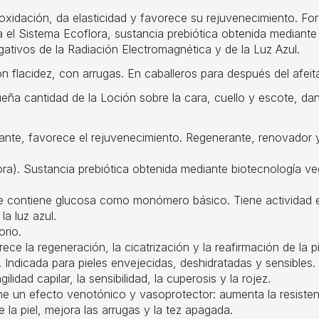
a oxidación, da elasticidad y favorece su rejuvenecimiento. Fo
ra el Sistema Ecoflora, sustancia prebiótica obtenida mediante
egativos de la Radiación Electromagnética y de la Luz Azul.
on flacidez, con arrugas. En caballeros para después del afeit
queña cantidad de la Loción sobre la cara, cuello y escote, d
nte, favorece el rejuvenecimiento. Regenerante, renovador y 
ustancia prebiótica obtenida mediante biotecnología veget
ontiene glucosa como monómero básico. Tiene actividad epi
la luz azul.
orio.
 la regeneración, la cicatrización y la reafirmación de la pie
. Indicada para pieles envejecidas, deshidratadas y sensibles.
dad capilar, la sensibilidad, la cuperosis y la rojez.
 un efecto venotónico y vasoprotector: aumenta la resistenci
e la piel, mejora las arrugas y la tez apagada.