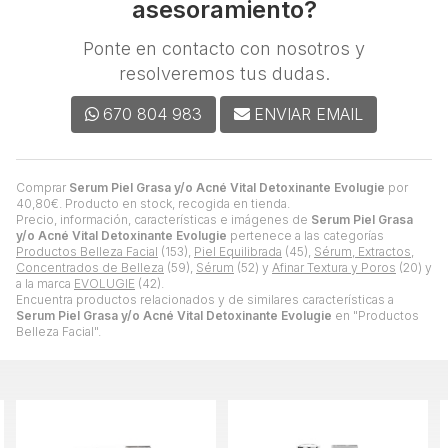
asesoramiento?
Ponte en contacto con nosotros y
resolveremos tus dudas.
670 804 983
ENVIAR EMAIL
Comprar
Serum Piel Grasa y/o Acné Vital Detoxinante Evolugie
por
40,80
€
. Producto en stock, recogida en tienda.
Precio, información, características e imágenes de
Serum Piel Grasa
y/o Acné Vital Detoxinante Evolugie
pertenece a las categorías
Productos Belleza Facial
(153),
Piel Equilibrada
(45),
Sérum, Extractos,
Concentrados de Belleza
(59),
Sérum
(52) y
Afinar Textura y Poros
(20) y
a la marca
EVOLUGIE
(42).
Encuentra productos relacionados y de similares características a
Serum Piel Grasa y/o Acné Vital Detoxinante Evolugie
en "Productos
Belleza Facial".