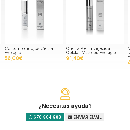
 Ojos Celular
Crema Piel Envejecida
Mascarilla Arcil
Células Matrices Evolugie
Desintoxicante 
Evolugie
91,40€
42,50€
¿Necesitas ayuda?
670 804 983
ENVIAR EMAIL