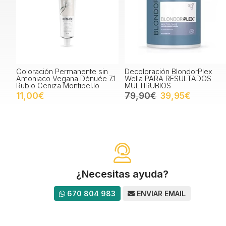
Coloración Permanente sin
Decoloración BlondorPlex
Amoniaco Vegana Dénuée 7.1
Wella PARA RESULTADOS
Rubio Ceniza Montibel.lo
MULTIRUBIOS
11,00€
79,90€
39,95€
¿Necesitas ayuda?
670 804 983
ENVIAR EMAIL