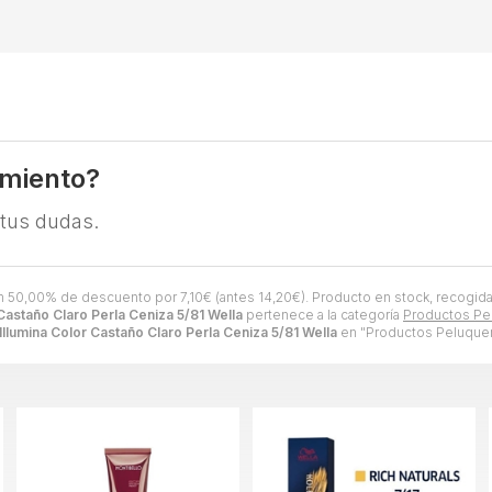
amiento?
 tus dudas.
 50,00% de descuento por
7,10
€
(antes
14,20
€
). Producto en stock, recogida
 Castaño Claro Perla Ceniza 5/81 Wella
pertenece a la categoría
Productos Pe
 Illumina Color Castaño Claro Perla Ceniza 5/81 Wella
en "Productos Peluquerí