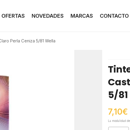
OFERTAS
NOVEDADES
MARCAS
CONTACTO
Claro Perla Ceniza 5/81 Wella
Tint
Cast
5/81
7,10
€
La modalidad d