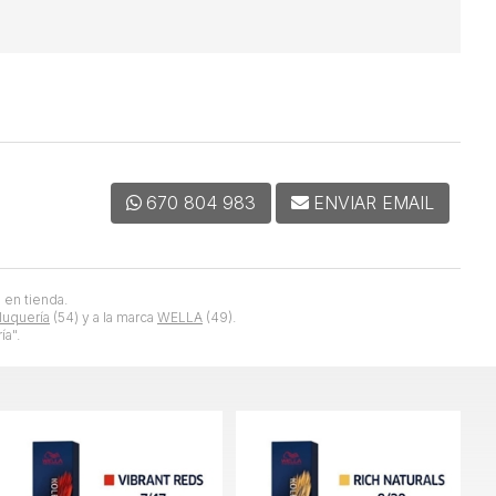
670 804 983
ENVIAR EMAIL
 en tienda.
luquería
(54) y a la marca
WELLA
(49).
a".