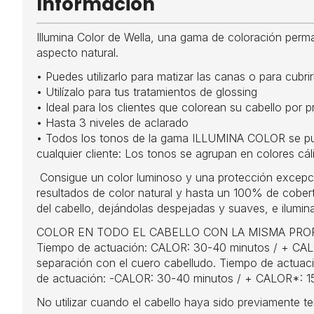
Información
Illumina Color de Wella, una gama de coloración perman
aspecto natural.
• Puedes utilizarlo para matizar las canas o para cub
• Utilízalo para tus tratamientos de glossing
• Ideal para los clientes que colorean su cabello por p
• Hasta 3 niveles de aclarado
• Todos los tonos de la gama ILLUMINA COLOR se puede
cualquier cliente: Los tonos se agrupan en colores c
Consigue un color luminoso y una protección excepcion
resultados de color natural y hasta un 100% de cobertu
del cabello, dejándolas despejadas y suaves, e ilumina 
COLOR EN TODO EL CABELLO CON LA MISMA PROFUNDI
Tiempo de actuación: CALOR: 30-40 minutos / + CALOR*
separación con el cuero cabelludo. Tiempo de actuaci
de actuación: -CALOR: 30-40 minutos / + CALOR*: 1
No utilizar cuando el cabello haya sido previamente t