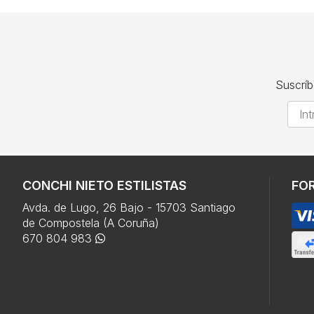
Suscríb
CONCHI NIETO ESTILISTAS
FO
Avda. de Lugo, 26 Bajo - 15703 Santiago
de Compostela (A Coruña)
670 804 983