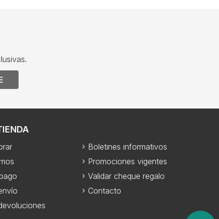
lusivas.
E
TIENDA
rar
Boletines informativos
omos
Promociones vigentes
 pago
Validar cheque regalo
envío
Contacto
 devoluciones