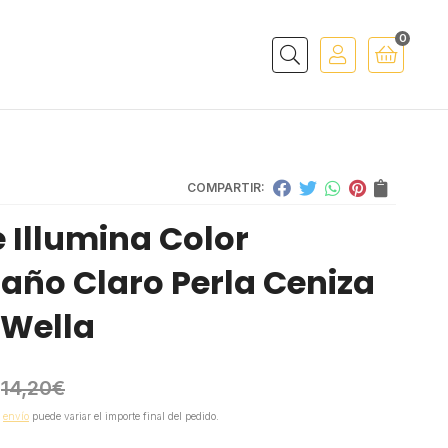
0
Buscar
COMPARTIR:
e Illumina Color
año Claro Perla Ceniza
 Wella
14,20
€
e
envío
puede variar el importe final del pedido.