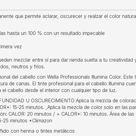
ente que permite aclarar, oscurecer y realzar el color natural
rirlas hasta un 100 % con un resultado impecable
rimera vez
n mezclar entre sí para dar rienda suelta a tu creatividad 
álidos, neutros y fríos.
al del cabello con Wella Professionals Illumina Color. Este 
ra de canas. El tinte profesional para el cabello Illumina cue
el cabello desde el interior con cualquier tipo de luz.
DAD U OSCURECIMIENTO Aplica la mezcla de coloración in
: 15-25 minutos. ,Aplica la mezcla de color solo en las par
ón: CALOR: 20 minutos / + CALOR*: 10 minutos. Área de las ra
5-25 minutos *Climazon
eñido con henna o tintes metálicos