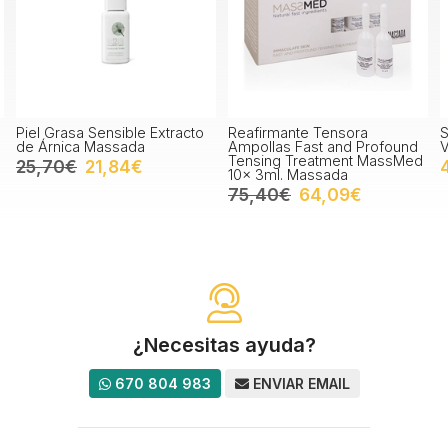
ible Extracto
Reafirmante Tensora
Serum Arrugas Hidr
sada
Ampollas Fast and Profound
Vital Derm Protect 
Tensing Treatment MassMed
84€
48,70€
10x 3ml. Massada
75,40€
64,09€
¿Necesitas ayuda?
670 804 983
ENVIAR EMAIL