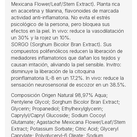
Mexicana Flower/Leaf/Stem Extract). Planta rica
en acacetina y tilianina, flavonoides de marcada
actividad anti-inflamatoria. No evita el estrés
psicológico de la persona, pero bloquea sus
efectos en la piel. In vivo: reduce la vasodilatación
un 30% y la rojez un 10%.
SORGO (Sorghum Bicolor Bran Extract). Sus
compuestos polifenólicos reducen la liberación de
mediadores inflamatorios que dañan los tejidos y
causan irritación, aliviando la piel sensible. Invitro:
disminuye la liberación de la citoquina
proinflamatoria IL-8 en un 17.2%. In vivo: reduce la
sensación neurosensorial de escozor en un 38.5%.
Composición Origen Natural 98,97% Aqua;
Pentylene Glycol; Sorghum Bicolor Bran Extract;
Glycerin; Propanediol; Ethylhexylglycerin;
Caprylyl/Capryl Glucoside; Sodium Cocoyl
Glutamate; Agastache Mexicana Flower/Leaf/Stem
Extract; Potassium Sorbate; Citric Acid; Glyceryl
Caprylate; Polyglyceryl-6 Oleate; Sodium