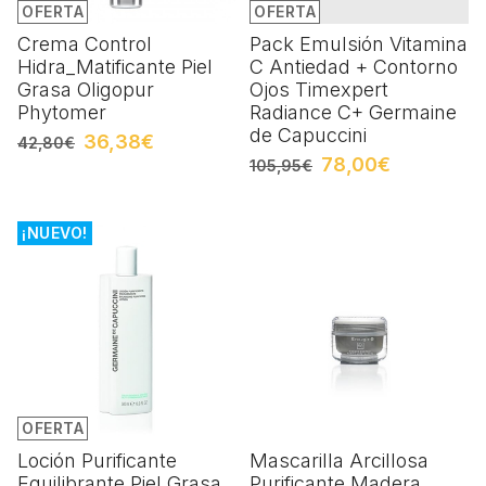
OFERTA
OFERTA
Crema Control
Pack Emulsión Vitamina
Hidra_Matificante Piel
C Antiedad + Contorno
Grasa Oligopur
Ojos Timexpert
Phytomer
Radiance C+ Germaine
de Capuccini
36,38€
42,80€
78,00€
105,95€
¡NUEVO!
OFERTA
Loción Purificante
Mascarilla Arcillosa
Equilibrante Piel Grasa
Purificante Madera