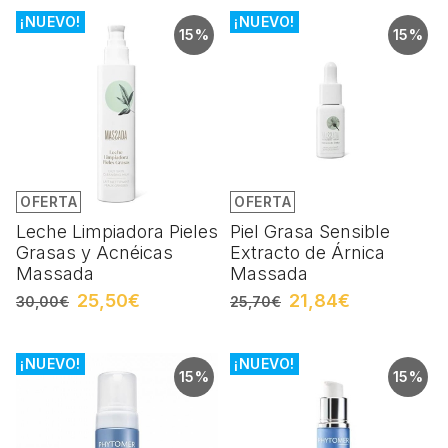
¡NUEVO!
¡NUEVO!
15%
15%
OFERTA
OFERTA
Leche Limpiadora Pieles
Piel Grasa Sensible
Grasas y Acnéicas
Extracto de Árnica
Massada
Massada
25,50€
21,84€
30,00€
25,70€
¡NUEVO!
¡NUEVO!
15%
15%