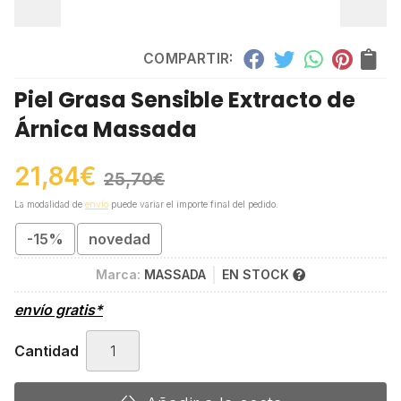
COMPARTIR:
Piel Grasa Sensible Extracto de
Árnica Massada
21,84
€
25,70
€
La modalidad de
envío
puede variar el importe final del pedido.
-15%
novedad
Marca:
MASSADA
EN STOCK
envío gratis*
Cantidad