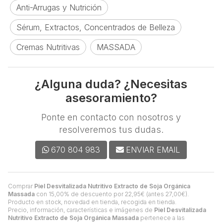
Anti-Arrugas y Nutrición
Sérum, Extractos, Concentrados de Belleza
Cremas Nutritivas
MASSADA
¿Alguna duda? ¿Necesitas
asesoramiento?
Ponte en contacto con nosotros y
resolveremos tus dudas.
670 804 983
ENVIAR EMAIL
Comprar
Piel Desvitalizada Nutritivo Extracto de Soja Orgánica
Massada
con 15,00% de descuento por
22,95
€
(antes
27,00
€
).
Producto en stock, novedad en tienda, recogida en tienda.
Precio, información, características e imágenes de
Piel Desvitalizada
Nutritivo Extracto de Soja Orgánica Massada
pertenece a las