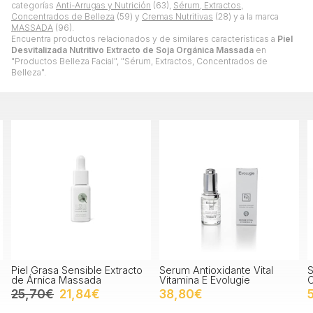
categorías
Anti-Arrugas y Nutrición
(63),
Sérum, Extractos,
Concentrados de Belleza
(59) y
Cremas Nutritivas
(28) y a la marca
MASSADA
(96).
Encuentra productos relacionados y de similares características a
Piel
Desvitalizada Nutritivo Extracto de Soja Orgánica Massada
en
"Productos Belleza Facial", "Sérum, Extractos, Concentrados de
Belleza".
sa Sensible Extracto
Serum Antioxidante Vital
Serum Rejuv
ca Massada
Vitamina E Evolugie
Células Mat
€
21,84€
38,80€
51,70€