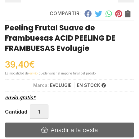
COMPARTIR:
Peeling Frutal Suave de
Frambuesas ACID PEELING DE
FRAMBUESAS Evolugie
39,40
€
La modalidad de
envío
puede variar el importe final del pedido.
Marca:
EVOLUGIE
EN STOCK
envío gratis*
Cantidad
Añadir a la cesta