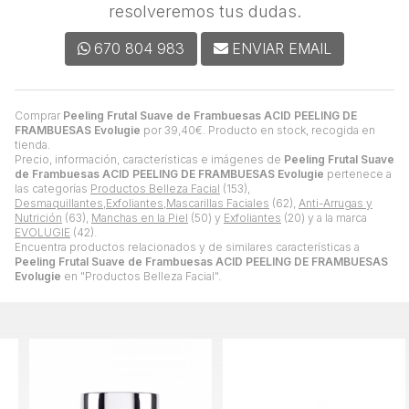
resolveremos tus dudas.
670 804 983
ENVIAR EMAIL
Comprar
Peeling Frutal Suave de Frambuesas ACID PEELING DE
FRAMBUESAS Evolugie
por
39,40
€
. Producto en stock, recogida en
tienda.
Precio, información, características e imágenes de
Peeling Frutal Suave
de Frambuesas ACID PEELING DE FRAMBUESAS Evolugie
pertenece a
las categorías
Productos Belleza Facial
(153),
Desmaquillantes,Exfoliantes,Mascarillas Faciales
(62),
Anti-Arrugas y
Nutrición
(63),
Manchas en la Piel
(50) y
Exfoliantes
(20) y a la marca
EVOLUGIE
(42).
Encuentra productos relacionados y de similares características a
Peeling Frutal Suave de Frambuesas ACID PEELING DE FRAMBUESAS
Evolugie
en "Productos Belleza Facial".