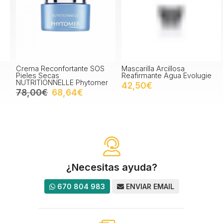
Crema Reconfortante SOS
Mascarilla Arcillosa
S
Pieles Secas
Reafirmante Agua Evolugie
P
NUTRITIONNELLE Phytomer
42,50€
78,00€
68,64€
¿Necesitas ayuda?
670 804 983
ENVIAR EMAIL