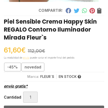
COMPARTIR:
Piel Sensible Crema Happy Skin
REGALO Contorno Iluminador
Mirada Fleur`s
61,60
€
112,00
€
La modalidad de
envío
puede variar el importe final del pedido.
-45%
novedad
Marca:
FLEUR`S
EN STOCK
envío gratis*
Cantidad