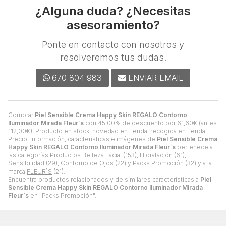
¿Alguna duda? ¿Necesitas
asesoramiento?
Ponte en contacto con nosotros y
resolveremos tus dudas.
670 804 983
ENVIAR EMAIL
Comprar
Piel Sensible Crema Happy Skin REGALO Contorno
Iluminador Mirada Fleur`s
con 45,00% de descuento por
61,60
€
(antes
112,00
€
). Producto en stock, novedad en tienda, recogida en tienda.
Precio, información, características e imágenes de
Piel Sensible Crema
Happy Skin REGALO Contorno Iluminador Mirada Fleur`s
pertenece a
las categorías
Productos Belleza Facial
(153),
Hidratación
(61),
Sensibilidad
(29),
Contorno de Ojos
(22) y
Packs Promoción
(32) y a la
marca
FLEUR`S
(21).
Encuentra productos relacionados y de similares características a
Piel
Sensible Crema Happy Skin REGALO Contorno Iluminador Mirada
Fleur`s
en "Packs Promoción".