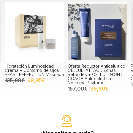
Oferta Reductor Anticelulítico
Pack Antiedad con Retinal
P
CELLULI ATTACK Zonas
Retinight & Daily Hi-Defense
A
a
Rebeldes + CELLULI NIGHT
Dry Touch Germaine de
T
COACH Anti-celulítica
Capuccini
G
Nocturna Phytomer
121,40€
88,60€
157,00€
99,80€