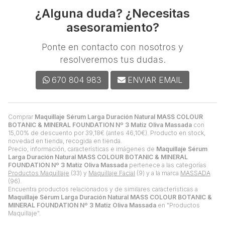
¿Alguna duda? ¿Necesitas
asesoramiento?
Ponte en contacto con nosotros y
resolveremos tus dudas.
670 804 983
ENVIAR EMAIL
Comprar
Maquillaje Sérum Larga Duración Natural MASS COLOUR
BOTANIC & MINERAL FOUNDATION Nº 3 Matiz Oliva Massada
con
15,00% de descuento por
39,18
€
(antes
46,10
€
). Producto en stock,
novedad en tienda, recogida en tienda.
Precio, información, características e imágenes de
Maquillaje Sérum
Larga Duración Natural MASS COLOUR BOTANIC & MINERAL
FOUNDATION Nº 3 Matiz Oliva Massada
pertenece a las categorías
Productos Maquillaje
(33) y
Maquillaje Facial
(9) y a la marca
MASSADA
(96).
Encuentra productos relacionados y de similares características a
Maquillaje Sérum Larga Duración Natural MASS COLOUR BOTANIC &
MINERAL FOUNDATION Nº 3 Matiz Oliva Massada
en "Productos
Maquillaje".