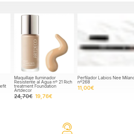
Maquillaje Iluminador
Perfilador Labios Nee Milano
S
Resistente al Agua nº 21 Rich
nº268
N
treatment Foundation
11,00€
Artdecor
24,70€
19,76€