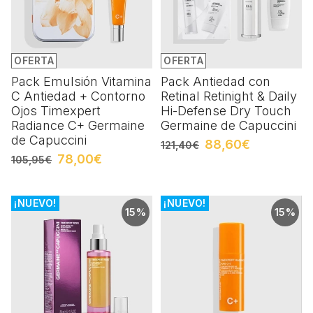
OFERTA
OFERTA
Pack Emulsión Vitamina
Pack Antiedad con
C Antiedad + Contorno
Retinal Retinight & Daily
Ojos Timexpert
Hi-Defense Dry Touch
Radiance C+ Germaine
Germaine de Capuccini
de Capuccini
88,60€
121,40€
78,00€
105,95€
¡NUEVO!
¡NUEVO!
15%
15%