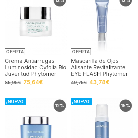
12%
12%
OFERTA
OFERTA
Crema Antiarrugas
Mascarilla de Ojos
Luminosidad Cyfolia Bio
Alisante Revitalizante
Juventud Phytomer
EYE FLASH Phytomer
75,64€
43,78€
85,95€
49,75€
¡NUEVO!
¡NUEVO!
12%
15%