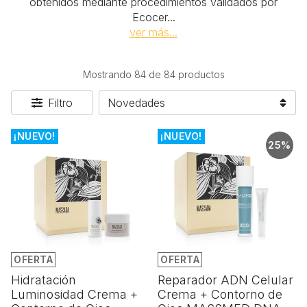
obtenidos mediante procedimientos validados por
Ecocer
...
ver más...
Mostrando 84 de 84 productos
Filtro
¡NUEVO!
¡NUEVO!
25%
OFERTA
OFERTA
Hidratación
Reparador ADN Celular
Luminosidad Crema +
Crema + Contorno de