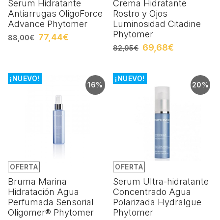
Serum Hidratante
Crema Hidratante
Antiarrugas OligoForce
Rostro y Ojos
Advance Phytomer
Luminosidad Citadine
Phytomer
77,44€
88,00€
69,68€
82,95€
¡NUEVO!
¡NUEVO!
16%
20%
OFERTA
OFERTA
Bruma Marina
Serum Ultra-hidratante
Hidratación Agua
Concentrado Agua
Perfumada Sensorial
Polarizada Hydralgue
Oligomer® Phytomer
Phytomer