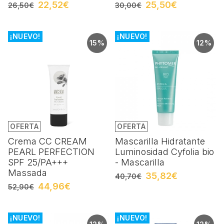
22,52€
25,50€
26,50€
30,00€
¡NUEVO!
¡NUEVO!
15%
12%
OFERTA
OFERTA
Crema CC CREAM
Mascarilla Hidratante
PEARL PERFECTION
Luminosidad Cyfolia bio
SPF 25/PA+++
- Mascarilla
Massada
35,82€
40,70€
44,96€
52,90€
¡NUEVO!
¡NUEVO!