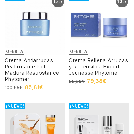
15%
10%
OFERTA
OFERTA
Crema Antiarrugas
Crema Rellena Arrugas
Reafirmante Piel
y Redensifica Expert
Madura Resubstance
Jeunesse Phytomer
Phytomer
79,38€
88,20€
85,81€
100,95€
¡NUEVO!
¡NUEVO!