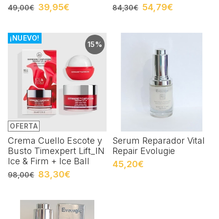
39,95€
54,79€
49,00€
84,30€
¡NUEVO!
15%
OFERTA
Crema Cuello Escote y
Serum Reparador Vital
Busto Timexpert Lift_IN
Repair Evolugie
Ice & Firm + Ice Ball
45,20€
83,30€
98,00€