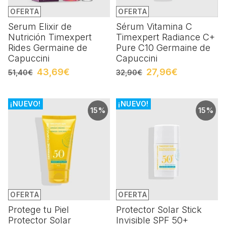
OFERTA
OFERTA
Serum Elixir de
Sérum Vitamina C
Nutrición Timexpert
Timexpert Radiance C+
Rides Germaine de
Pure C10 Germaine de
Capuccini
Capuccini
43,69€
27,96€
51,40€
32,90€
¡NUEVO!
¡NUEVO!
15%
15%
OFERTA
OFERTA
Protege tu Piel
Protector Solar Stick
Protector Solar
Invisible SPF 50+