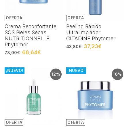
OFERTA
OFERTA
Crema Reconfortante
Peeling Rápido
SOS Pieles Secas
Ultralimpiador
NUTRITIONNELLE
CITADINE Phytomer
Phytomer
37,23€
43,80€
68,64€
78,00€
¡NUEVO!
¡NUEVO!
12%
16%
OFERTA
OFERTA