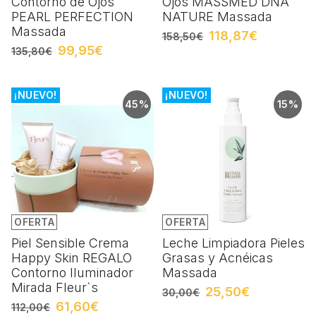
Contorno de Ojos
Ojos MASSMED DNA
PEARL PERFECTION
NATURE Massada
Massada
118,87€
158,50€
99,95€
135,80€
¡NUEVO!
¡NUEVO!
45%
15%
OFERTA
OFERTA
Piel Sensible Crema
Leche Limpiadora Pieles
Happy Skin REGALO
Grasas y Acnéicas
Contorno Iluminador
Massada
Mirada Fleur`s
25,50€
30,00€
61,60€
112,00€