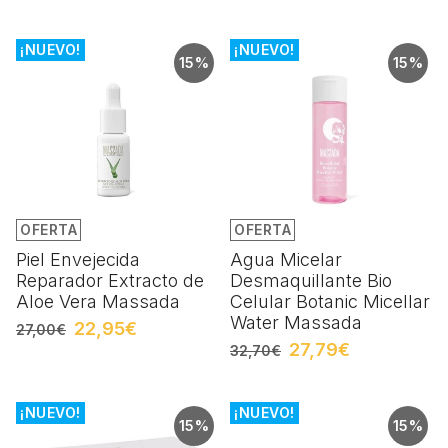
¡NUEVO!
¡NUEVO!
15%
15%
OFERTA
OFERTA
Piel Envejecida
Agua Micelar
Reparador Extracto de
Desmaquillante Bio
Aloe Vera Massada
Celular Botanic Micellar
Water Massada
22,95€
27,00€
27,79€
32,70€
¡NUEVO!
¡NUEVO!
15%
15%