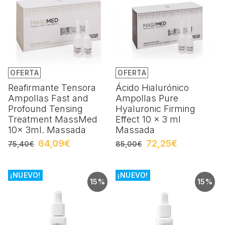
OFERTA
OFERTA
Reafirmante Tensora
Ácido Hialurónico
Ampollas Fast and
Ampollas Pure
Profound Tensing
Hyaluronic Firming
Treatment MassMed
Effect 10 x 3 ml
10x 3ml. Massada
Massada
64,09€
72,25€
75,40€
85,00€
¡NUEVO!
¡NUEVO!
15%
15%