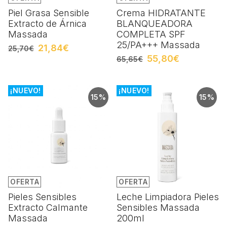
Piel Grasa Sensible
Crema HIDRATANTE
Extracto de Árnica
BLANQUEADORA
Massada
COMPLETA SPF
25/PA+++ Massada
21,84€
25,70€
55,80€
65,65€
¡NUEVO!
¡NUEVO!
15%
15%
OFERTA
OFERTA
Pieles Sensibles
Leche Limpiadora Pieles
Extracto Calmante
Sensibles Massada
Massada
200ml