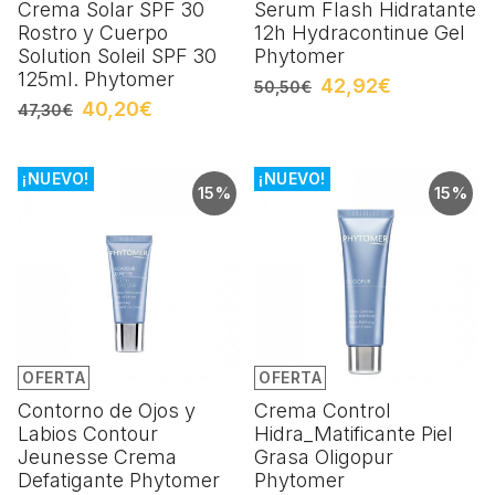
Crema Solar SPF 30
Serum Flash Hidratante
Rostro y Cuerpo
12h Hydracontinue Gel
Solution Soleil SPF 30
Phytomer
125ml. Phytomer
42,92€
50,50€
40,20€
47,30€
¡NUEVO!
¡NUEVO!
15%
15%
OFERTA
OFERTA
Contorno de Ojos y
Crema Control
Labios Contour
Hidra_Matificante Piel
Jeunesse Crema
Grasa Oligopur
Defatigante Phytomer
Phytomer