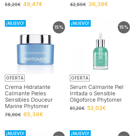
49,47€
36,38€
58,20€
42,80€
¡NUEVO!
¡NUEVO!
15%
15%
OFERTA
OFERTA
Crema Hidratante
Serum Calmante Piel
Calmante Pieles
Irritada o Sensible
Sensibles Douceur
Oligoforce Phytomer
Marine Phytomer
52,02€
61,20€
65,36€
76,90€
¡NUEVO!
¡NUEVO!