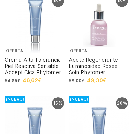
15%
15%
OFERTA
OFERTA
Crema Alta Tolerancia
Aceite Regenerante
Piel Reactiva Sensible
Luminosidad Rosée
Accept Cica Phytomer
Soin Phytomer
46,62€
49,30€
54,85€
58,00€
¡NUEVO!
¡NUEVO!
15%
20%