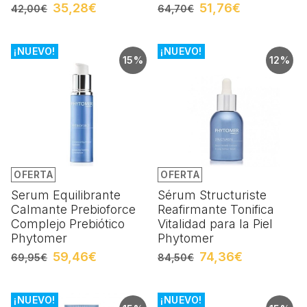
35,28€
51,76€
42,00€
64,70€
¡NUEVO!
¡NUEVO!
15%
12%
OFERTA
OFERTA
Serum Equilibrante
Sérum Structuriste
Calmante Prebioforce
Reafirmante Tonifica
Complejo Prebiótico
Vitalidad para la Piel
Phytomer
Phytomer
59,46€
74,36€
69,95€
84,50€
¡NUEVO!
¡NUEVO!