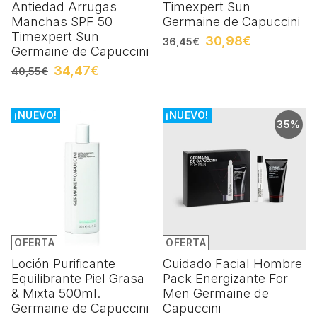
Antiedad Arrugas
Timexpert Sun
Manchas SPF 50
Germaine de Capuccini
Timexpert Sun
30,98€
36,45€
Germaine de Capuccini
34,47€
40,55€
¡NUEVO!
¡NUEVO!
35%
OFERTA
OFERTA
Loción Purificante
Cuidado Facial Hombre
Equilibrante Piel Grasa
Pack Energizante For
& Mixta 500ml.
Men Germaine de
Germaine de Capuccini
Capuccini