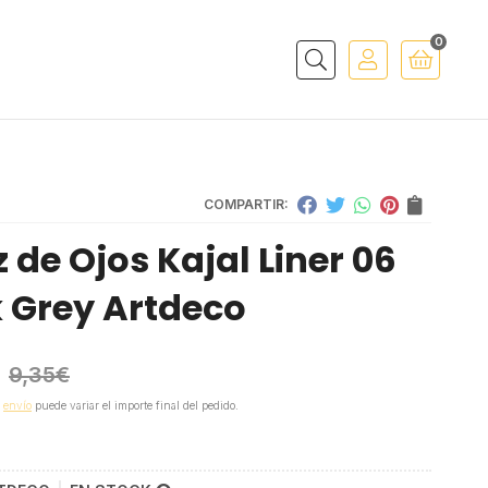
0
Buscar
COMPARTIR:
z de Ojos Kajal Liner 06
 Grey Artdeco
9,35
€
e
envío
puede variar el importe final del pedido.