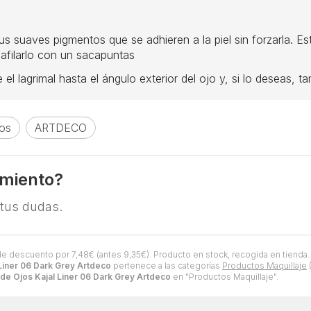
sus suaves pigmentos que se adhieren a la piel sin forzarla. Est
 afilarlo con un sacapuntas
e el lagrimal hasta el ángulo exterior del ojo y, si lo deseas, t
jos
ARTDECO
amiento?
 tus dudas.
de descuento por
7,48
€
(antes
9,35
€
). Producto en stock, recogida en tienda.
 Liner 06 Dark Grey Artdeco
pertenece a las categorías
Productos Maquillaje
 de Ojos Kajal Liner 06 Dark Grey Artdeco
en "Productos Maquillaje".