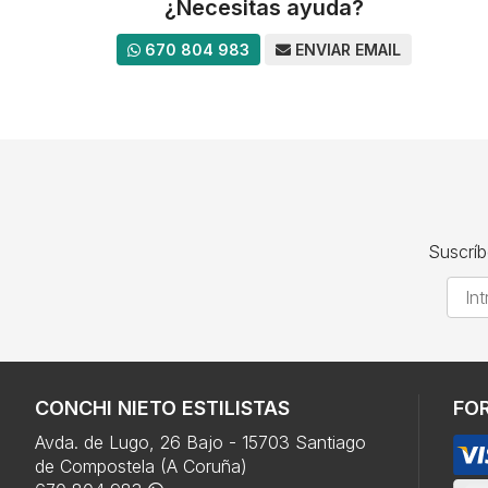
¿Necesitas ayuda?
670 804 983
ENVIAR EMAIL
Suscríb
CONCHI NIETO ESTILISTAS
FO
Avda. de Lugo, 26 Bajo - 15703 Santiago
de Compostela (A Coruña)