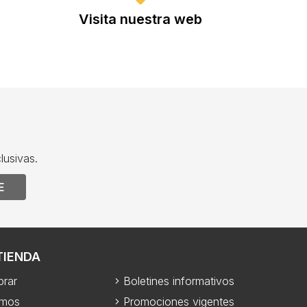
Visita nuestra web
lusivas.
E
TIENDA
rar
Boletines informativos
omos
Promociones vigentes