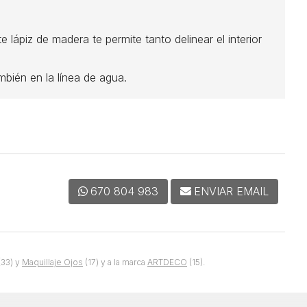
e lápiz de madera te permite tanto delinear el interior
ambién en la línea de agua.
670 804 983
ENVIAR EMAIL
(33) y
Maquillaje Ojos
(17) y a la marca
ARTDECO
(15).