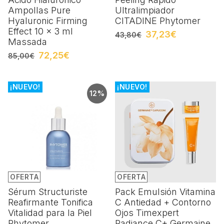
Ampollas Pure
Ultralimpiador
Hyaluronic Firming
CITADINE Phytomer
Effect 10 x 3 ml
37,23€
43,80€
Massada
72,25€
85,00€
¡NUEVO!
¡NUEVO!
12%
OFERTA
OFERTA
Sérum Structuriste
Pack Emulsión Vitamina
Reafirmante Tonifica
C Antiedad + Contorno
Vitalidad para la Piel
Ojos Timexpert
Phytomer
Radiance C+ Germaine