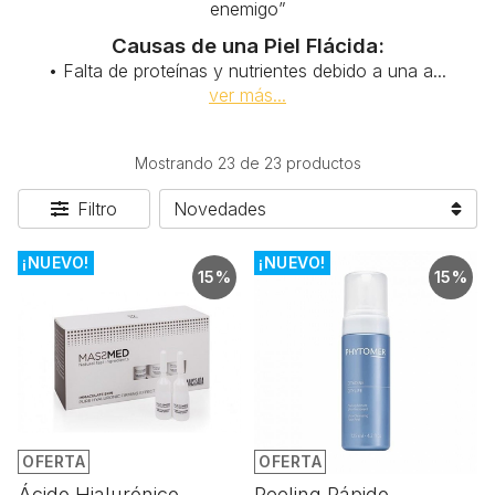
enemigo”
Causas de una Piel Flácida:
• Falta de proteínas y nutrientes debido a una a
...
ver más...
Mostrando 23 de 23 productos
Filtro
¡NUEVO!
¡NUEVO!
15%
15%
OFERTA
OFERTA
Ácido Hialurónico
Peeling Rápido