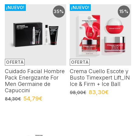
¡NUEVO!
¡NUEVO!
35%
15%
OFERTA
OFERTA
Cuidado Facial Hombre
Crema Cuello Escote y
Pack Energizante For
Busto Timexpert Lift_IN
Men Germaine de
Ice & Firm + Ice Ball
Capuccini
83,30€
98,00€
54,79€
84,30€