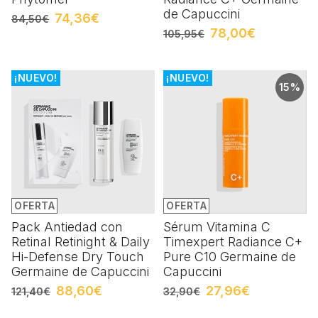
de Capuccini
74,36€
84,50€
78,00€
105,95€
¡NUEVO!
¡NUEVO!
15%
OFERTA
OFERTA
Pack Antiedad con
Sérum Vitamina C
Retinal Retinight & Daily
Timexpert Radiance C+
Hi-Defense Dry Touch
Pure C10 Germaine de
Germaine de Capuccini
Capuccini
88,60€
27,96€
121,40€
32,90€