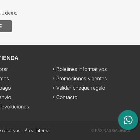
lusivas.
E
TIENDA
rar
Boletines informativos
omos
Promociones vigentes
 pago
Validar cheque regalo
envío
Contacto
 devoluciones
e reservas
-
Área Interna
© PÁXINAS GALEGAS