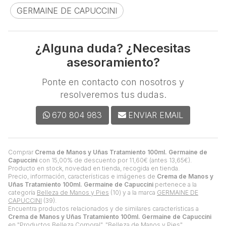
GERMAINE DE CAPUCCINI
¿Alguna duda? ¿Necesitas
asesoramiento?
Ponte en contacto con nosotros y
resolveremos tus dudas.
670 804 983
ENVIAR EMAIL
Comprar
Crema de Manos y Uñas Tratamiento 100ml. Germaine de
Capuccini
con 15,00% de descuento por
11,60
€
(antes
13,65
€
).
Producto en stock, novedad en tienda, recogida en tienda.
Precio, información, características e imágenes de
Crema de Manos y
Uñas Tratamiento 100ml. Germaine de Capuccini
pertenece a la
categoría
Belleza de Manos y Pies
(10) y a la marca
GERMAINE DE
CAPUCCINI
(39).
Encuentra productos relacionados y de similares características a
Crema de Manos y Uñas Tratamiento 100ml. Germaine de Capuccini
en "Productos Belleza Corporal", "Belleza de Manos y Pies".