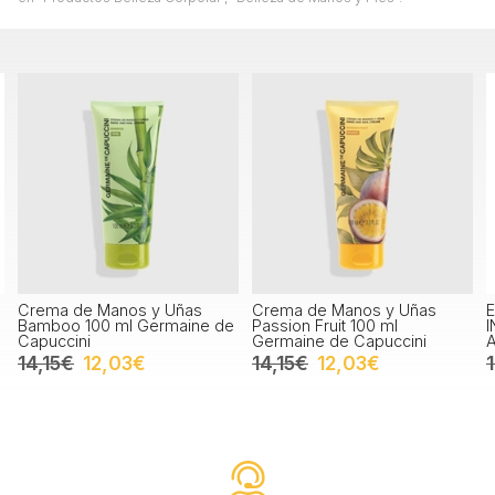
s y Uñas
Crema de Manos y Uñas
Esmalte Base Top 
 Germaine de
Passion Fruit 100 ml
IN ONE NAIL LACQ
Germaine de Capuccini
Artdeco
3€
14,15€
12,03€
10,65€
7,99€