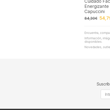
Cuidado Fac
Energizante
Capuccini
54,7
84,30€
Encuentra, compa
Información, imáge
disponibles.
Novedades, outle
Suscríb