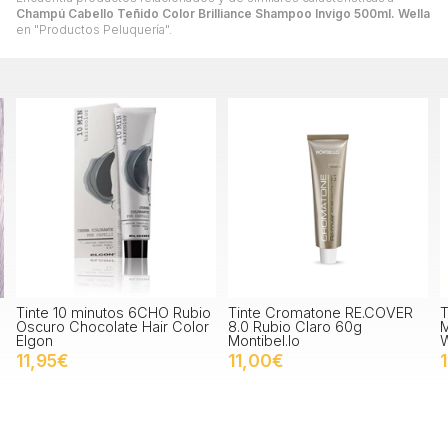
Champú Cabello Teñido Color Brilliance Shampoo Invigo 500ml. Wella
en "Productos Peluquería".
Tinte Cromatone RE.COVER
Tinte Illumina Color Rubio
T
8.0 Rubio Claro 60g
Medio Perla Ceniza 7/81
m
Montibel.lo
Wella
9
11,00€
14,20€