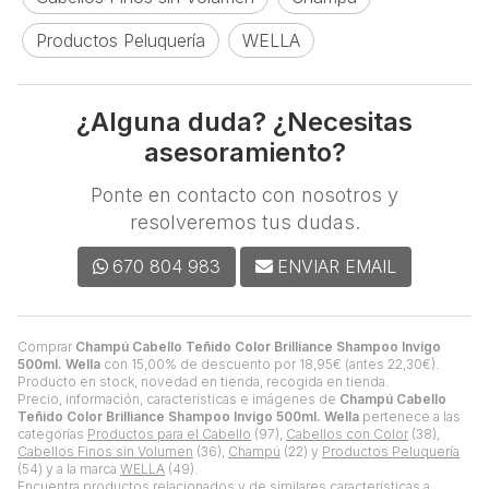
Productos Peluquería
WELLA
¿Alguna duda? ¿Necesitas
asesoramiento?
Ponte en contacto con nosotros y
resolveremos tus dudas.
670 804 983
ENVIAR EMAIL
Comprar
Champú Cabello Teñido Color Brilliance Shampoo Invigo
500ml. Wella
con 15,00% de descuento por
18,95
€
(antes
22,30
€
).
Producto en stock, novedad en tienda, recogida en tienda.
Precio, información, características e imágenes de
Champú Cabello
Teñido Color Brilliance Shampoo Invigo 500ml. Wella
pertenece a las
categorías
Productos para el Cabello
(97),
Cabellos con Color
(38),
Cabellos Finos sin Volumen
(36),
Champú
(22) y
Productos Peluquería
(54) y a la marca
WELLA
(49).
Encuentra productos relacionados y de similares características a