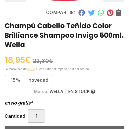
COMPARTIR:
Champú Cabello Teñido Color
Brilliance Shampoo Invigo 500ml.
Wella
18,95
€
22,30
€
La modalidad de
envío
puede variar el importe final del pedido.
-15%
novedad
Marca:
WELLA
EN STOCK
envío gratis*
Cantidad